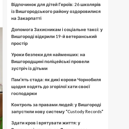
Відпочинок для дітей Героїв: 26 школярів
із Вишгородського району оздоровилися
на Закарпатті
Допомога Захисникам і соціальне таксі: у
Вишгороді відкрили 19-й ветеранський
простір
Уроки безпеки для найменших: на
Вишгородщині поліцейські провели
зустріч із дітьми
Пам’ять стада: як дикі корови Чорнобиля
щодня ходять до згорілої хати своєї
господарки
Контроль за правами людей: у Вишгороді
запустили нову систему “Custody Records”
Здати кров і врятувати життя: у