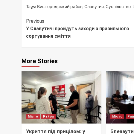
Tags:
Вишгородський район
,
Славутич
,
Суспільство
,
Continue
Previous
У Славутичі пройдуть заходи з правильного
Reading
сортування сміття
More Stories
Місто
Район
Місто
Ра
Укриття під прицілом: у
Блекаути,