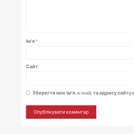
Ім'я
*
Сайт
Зберегти моє ім'я, e-mail, та адресу сайт