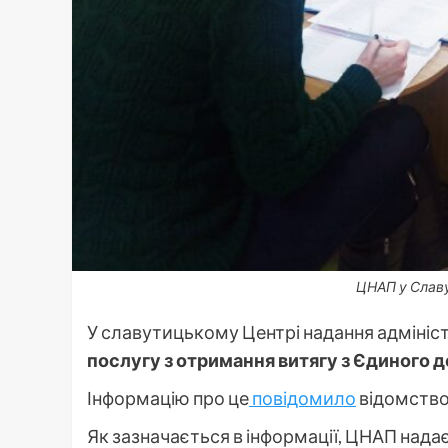
ЦНАП у Славу
У славутицькому Центрі надання адмініс
послугу з отримання витягу з Єдиного 
Інформацію про це
повідомило
відомство 
Як зазначається в інформації, ЦНАП надає