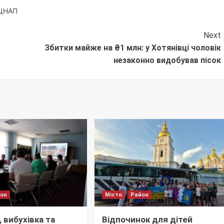
ЦНАП
Next
Збитки майже на ₴1 млн: у Хотянівці чоловік
незаконно видобував пісок
йон
Місто
Район
 вибухівка та
Відпочинок для дітей