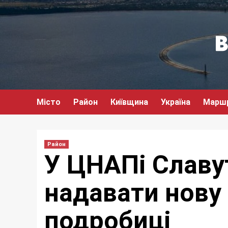
Перейти
до
вмісту
Місто
Район
Київщина
Україна
Марш
Район
У ЦНАПі Славу
надавати нову 
подробиці