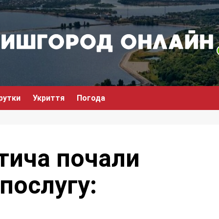
рутки
Укриття
Погода
тича почали
послугу: