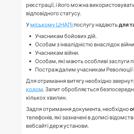
реєстрації, і його можна використовувати
відповідного статусу.
У
міському ЦНАПі
послугу надають
для т
Учасникам бойових дій.
Особам з інвалідністю внаслідок війни
Учасникам війни.
Особам, які мають особливі заслуги 
Постраждалим учасникам Революції Г
Для отримання витягу необхідно звернут
кодом
. Запит обробляється безпосередньо
кількох хвилин.
Задля отримання документа, необхідно
о
телефонів, які зазначені в дописі відомст
вебсайті держустанови.