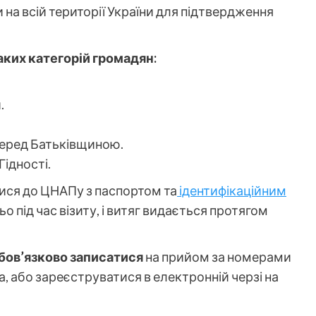
 на всій території України для підтвердження
аких категорій громадян:
.
перед Батьківщиною.
ідності.
ися до ЦНАПу з паспортом та
ідентифікаційним
 під час візиту, і витяг видається протягом
бов’язково записатися
на прийом за номерами
ва, або зареєструватися в електронній черзі на