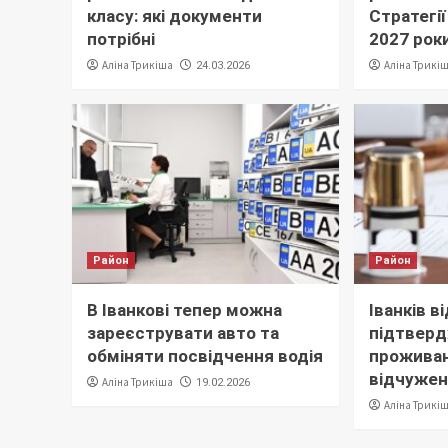
класу: які документи
Стратегі
потрібні
2027 рок
Аліна Трикіша
Аліна Трикі
24.03.2026
Район
Район
В Іванкові тепер можна
Іванків 
зареєструвати авто та
підтвер
обміняти посвідчення водія
проживан
відчуже
Аліна Трикіша
19.02.2026
Аліна Трикі