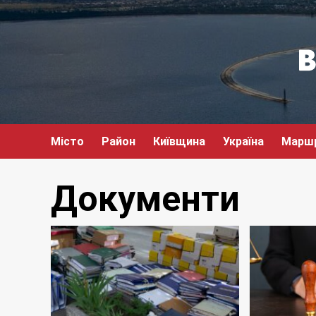
Перейти
до
вмісту
Місто
Район
Київщина
Україна
Марш
Документи