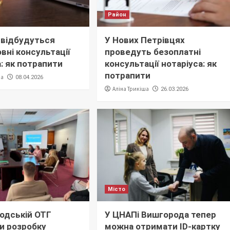
Район
 відбудуться
У Нових Петрівцях
вні консультації
проведуть безоплатні
а: як потрапити
консультації нотаріуса: як
потрапити
ша
08.04.2026
Аліна Трикіша
26.03.2026
Місто
одській ОТГ
У ЦНАПі Вишгорода тепер
и розробку
можна отримати ID-картку