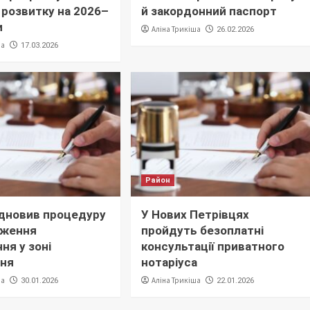
ї розвитку на 2026–
й закордонний паспорт
и
Аліна Трикіша
26.02.2026
ша
17.03.2026
Район
відновив процедуру
У Нових Петрівцях
дження
пройдуть безоплатні
ня у зоні
консультації приватного
ння
нотаріуса
ша
Аліна Трикіша
30.01.2026
22.01.2026