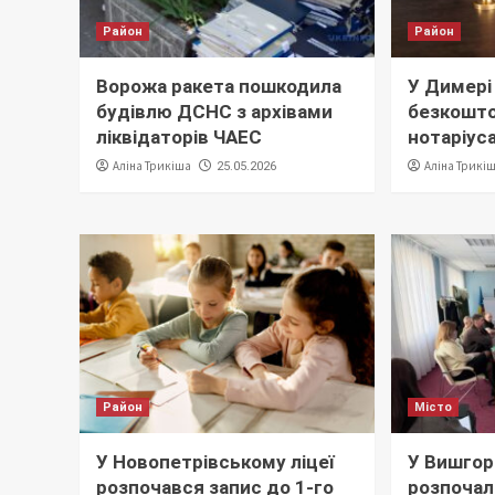
Район
Район
Ворожа ракета пошкодила
У Димері
будівлю ДСНС з архівами
безкошто
ліквідаторів ЧАЕС
нотаріус
Аліна Трикіша
Аліна Трикі
25.05.2026
Район
Місто
У Новопетрівському ліцеї
У Вишгор
розпочався запис до 1-го
розпочал