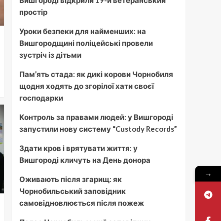
Вишгороді відкрили 19-й ветеранський
простір
Уроки безпеки для найменших: на
Вишгородщині поліцейські провели
зустріч із дітьми
Пам’ять стада: як дикі корови Чорнобиля
щодня ходять до згорілої хати своєї
господарки
Контроль за правами людей: у Вишгороді
запустили нову систему “Custody Records”
Здати кров і врятувати життя: у
Вишгороді кличуть на День донора
→
Оживають після згарищ: як
Чорнобильський заповідник
самовідновлюється після пожеж