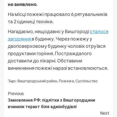
не виявлено.
На місці пожежі працювало 6 рятувальників
та 2 одиниці техніки.
Нагадаємо, нещодавно у Вишгороді
сталося
загоряння
в будинку. Через пожежу у
двоповерховому будинку чоловік отруївся
продуктами горіння. Постраждалого
доставили до лікарні. Обставини
виникнення пожежі наразі встановлюються.
Tags:
Вишгородський район
,
Пожежа
,
Суспільство
Continue
Previous
Замовлення РФ: підлітки з Вишгородщини
Reading
вчинили теракт біля адмінбудівлі
Next