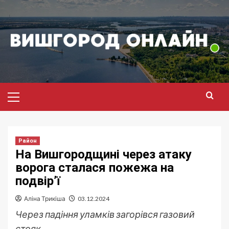
Перейти
до
вмісту
Головне
меню
Район
На Вишгородщині через атаку
ворога сталася пожежа на
подвір’ї
Аліна Трикіша
03.12.2024
Через падіння уламків загорівся газовий
стояк.