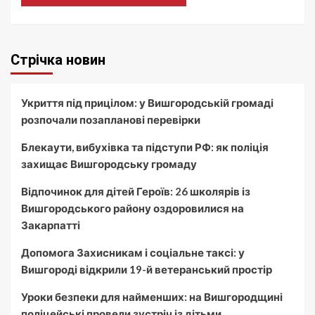
Стрічка новин
Укриття під прицілом: у Вишгородській громаді
розпочали позапланові перевірки
Блекаути, вибухівка та підступи РФ: як поліція
захищає Вишгородську громаду
Відпочинок для дітей Героїв: 26 школярів із
Вишгородського району оздоровилися на
Закарпатті
Допомога Захисникам і соціальне таксі: у
Вишгороді відкрили 19-й ветеранський простір
Уроки безпеки для найменших: на Вишгородщині
поліцейські провели зустріч із дітьми