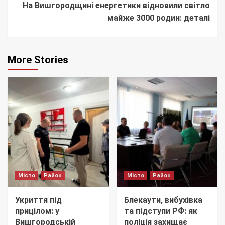
На Вишгородщині енергетики відновили світло
майже 3000 родин: деталі
More Stories
Місто
Район
Місто
Район
Укриття під
Блекаути, вибухівка
прицілом: у
та підступи РФ: як
Вишгородській
поліція захищає