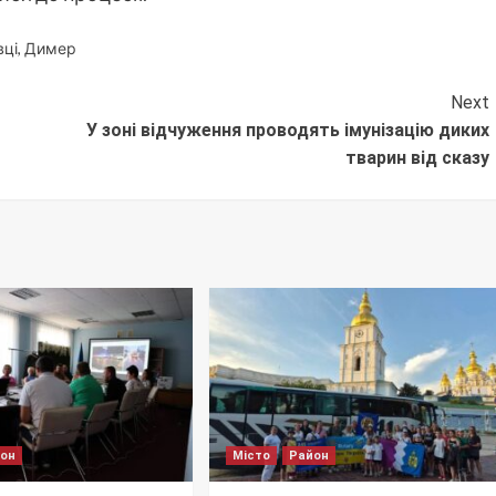
вці
,
Димер
Next
У зоні відчуження проводять імунізацію диких
тварин від сказу
йон
Місто
Район