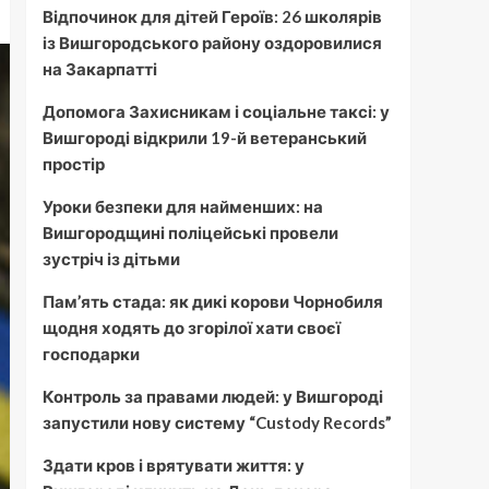
Відпочинок для дітей Героїв: 26 школярів
із Вишгородського району оздоровилися
на Закарпатті
Допомога Захисникам і соціальне таксі: у
Вишгороді відкрили 19-й ветеранський
простір
Уроки безпеки для найменших: на
Вишгородщині поліцейські провели
зустріч із дітьми
Пам’ять стада: як дикі корови Чорнобиля
щодня ходять до згорілої хати своєї
господарки
Контроль за правами людей: у Вишгороді
запустили нову систему “Custody Records”
Здати кров і врятувати життя: у