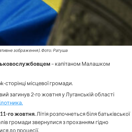
ративне зображення). Фото: Ратуша
йськовослужбовцем
– капітаном Малашком
k-сторінці місцевої громади.
вий загинув 2-го жовтня у Луганській області
ілотника.
 11-го жовтня.
Літія розпочнеться біля батьківської
телів громади звернулися з проханням гідно
ся до процесії.