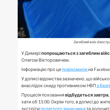
Загиблий воїн (ілюст
У Димері
попрощаються з загиблим ві
Олегом Вікторовичем.
Інформацію про це
повідомили
на Faceboo
У дописі відомства зазначено, що військо
внаслідок скиду противником НВП
з безп
Процесія поховання
відбудеться завтра,
хати об 11:00. Окрім того, в дописі до жи
зустріти
полеглого захисника
та долучити