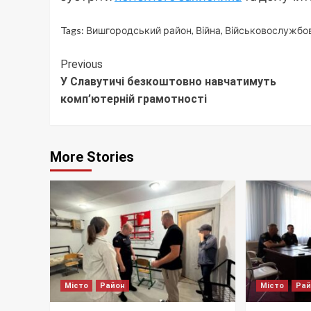
Tags:
Вишгородський район
,
Війна
,
Військовослужбо
Continue
Previous
У Славутичі безкоштовно навчатимуть
Reading
комп’ютерній грамотності
More Stories
Місто
Район
Місто
Ра