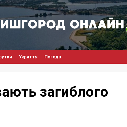
рутки
Укриття
Погода
вають загиблого