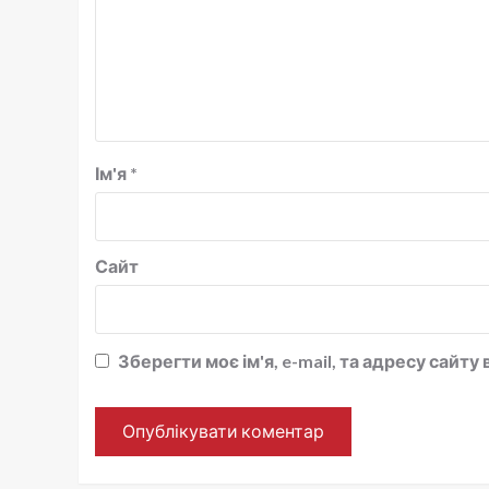
Ім'я
*
Сайт
Зберегти моє ім'я, e-mail, та адресу сайт