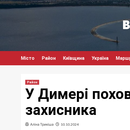
Перейти
до
вмісту
Місто
Район
Київщина
Україна
Марш
Район
У Димері похо
захисника
Аліна Трикіша
10.10.2024