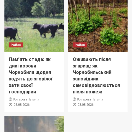
Район
Район
Пам’ять стада: як
Оживають після
дикі корови
згарищ: як
Чорнобиля щодня
Чорнобильський
ходять до згорілої
заповідник
хати своєї
самовідновлюється
господарки
після пожеж
Комарова Наталія
Комарова Наталія
05.08.2026
03.08.2026