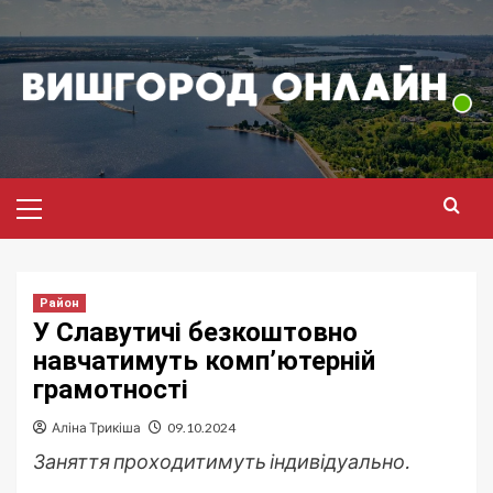
Перейти
до
вмісту
Головне
меню
Район
У Славутичі безкоштовно
навчатимуть комп’ютерній
грамотності
Аліна Трикіша
09.10.2024
Заняття проходитимуть індивідуально.