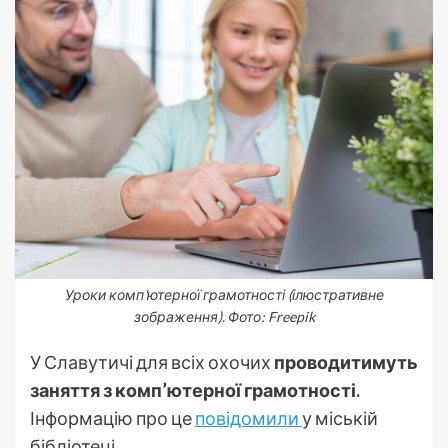
Уроки комп'ютерної грамотності (ілюстративне
зображення). Фото: Freepik
У Славутичі для всіх охочих
проводитимуть
заняття з комп’ютерної грамотності.
Інформацію про це
повідомили
у міській
бібліотеці.