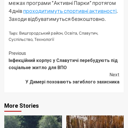
межах програми “Активні Парки” протягом
4 днів
проходитимуть спортивні активності
.
Заходи відбуватимуться безкоштовно.
Tags:
Вишгородський район
,
Освіта
,
Славутич
,
Суспільство
,
Технології
Continue
Previous
Інфекційний корпус у Славутичі перебудують під
Reading
соціальне житло для ВПО
Next
У Димері поховають загиблого захисника
More Stories