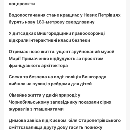
соцпроєкти
Водопостачання стане кращим: у Нових Петрівцях
бурять нову 180-метрову свердловину
У дитсадках Вишгородщини правоохоронці
відкрили інтерактивні класи безпеки
Отримає нове життя: ущент зруйнований музей
Марії Примаченко відбудують за проєктом
французького архітектора
Спека та безпека на воді: поліція Вишгорода
вийшла на вулиці з рейдами для дітей
Сімейне життя у дикій природі: у
Чорнобильському заповіднику показали сірих
журавлів з пташенятами
Димова завіса під Києвом: біля Старопетрівського
сміттєзвалища другу добу гасять пожежу