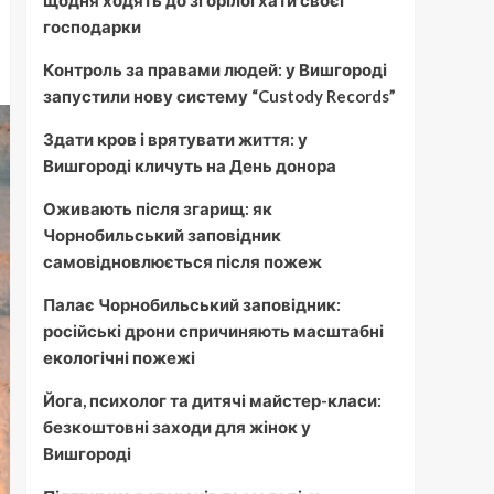
щодня ходять до згорілої хати своєї
господарки
Контроль за правами людей: у Вишгороді
запустили нову систему “Custody Records”
Здати кров і врятувати життя: у
Вишгороді кличуть на День донора
Оживають після згарищ: як
Чорнобильський заповідник
самовідновлюється після пожеж
Палає Чорнобильський заповідник:
російські дрони спричиняють масштабні
екологічні пожежі
Йога, психолог та дитячі майстер-класи:
безкоштовні заходи для жінок у
Вишгороді