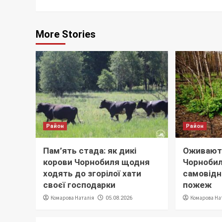
More Stories
Район
Район
Пам’ять стада: як дикі
Оживають
корови Чорнобиля щодня
Чорнобил
ходять до згорілої хати
самовідн
своєї господарки
пожеж
Комарова Наталія
Комарова На
05.08.2026