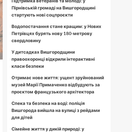
Підтримка ветеранів та молоді: у
Пірнівській громаді на Вишгородщині
стартують нові соцпроєкти
Водопостачання стане кращим: у Нових
Петрівцях бурять нову 180-метрову
свердловину
У дитсадках Вишгородщини
правоохоронці відкрили інтерактивні
класи безпеки
Отримає нове життя: ущент зруйнований
музей Марії Примаченко відбудують за
проєктом французького архітектора
Спека та безпека на воді: поліція
Вишгорода вийшла на вулиці з рейдами
для дітей
Сімейне життя у дикій природі: у