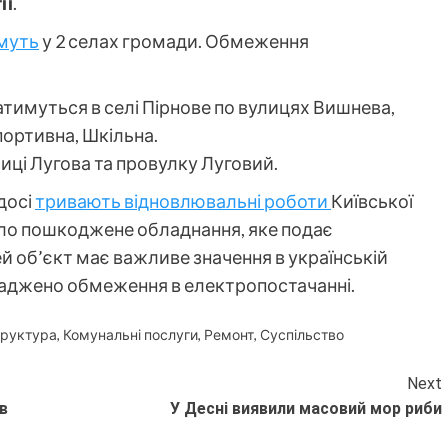
ії
.
муть
у 2 селах громади. Обмеження
тимуться в селі Пірнове по вулицях Вишнева,
портивна, Шкільна.
лиці Лугова та провулку Луговий.
досі
тривають відновлювальні роботи
Київської
було пошкоджене обладнання, яке подає
й об’єкт має важливе значення в українській
оваджено обмеження в електропостачанні.
труктура
,
Комунальні послуги
,
Ремонт
,
Суспільство
Next
в
У Десні виявили масовий мор риби