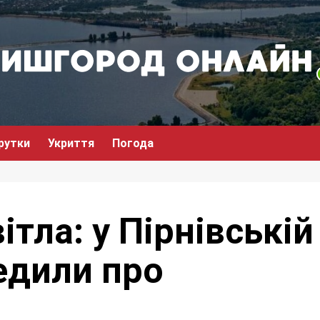
рутки
Укриття
Погода
ітла: у Пірнівській
едили про