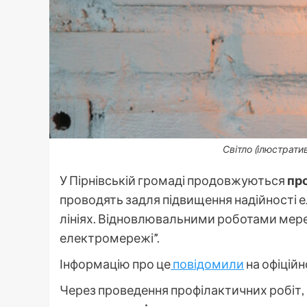
Світло (ілюстрати
У Пірнівській громаді продовжуються
пр
проводять задля підвищення надійності 
лініях. Відновлювальними роботами мере
електромережі”.
Інформацію про це
повідомили
на офіційн
Через проведення профілактичних робіт, на