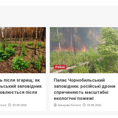
Район
 після згарищ: як
Палає Чорнобильський
ьський заповідник
заповідник: російські дрони
овлюється після
спричиняють масштабні
екологічні пожежі
талія
Комарова Наталія
03.08.2026
03.08.2026