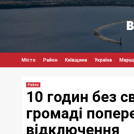
Перейти
до
вмісту
Місто
Район
Київщина
Україна
Марш
Район
10 годин без св
громаді попер
відключення