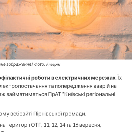
вне зображення). Фото: Freepik
офілактичні роботи в електричних мережах.
Їх
електропостачання та попередження аварій на
ж займатиметься ПрАТ “Київські регіональні
ому вебсайті Пірнівської громади.
 території ОТГ, 11, 12, 14 та 16 вересня,