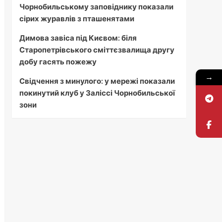
Чорнобильському заповіднику показали
сірих журавлів з пташенятами
Димова завіса під Києвом: біля
Старопетрівського сміттєзвалища другу
добу гасять пожежу
→
Свідчення з минулого: у мережі показали
покинутий клуб у Заліссі Чорнобильської
зони