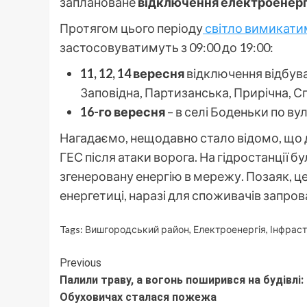
заплановане
відключення електроенерг
Протягом цього періоду
світло вимикати
застосовуватимуть з 09:00 до 19:00:
11, 12, 14 вересня
відключення відбува
Заповідна, Партизанська, Прирічна, С
16-го вересня
– в селі Боденьки по ву
Нагадаємо, нещодавно стало відомо, що 
ГЕС після атаки ворога. На гідростанції 
згенеровану енергію в мережу. Позаяк, це
енергетиці, наразі для споживачів запр
Tags:
Вишгородський район
,
Електроенергія
,
Інфрас
Continue
Previous
Палили траву, а вогонь поширився на будівлі: 
Reading
Обуховичах сталася пожежа