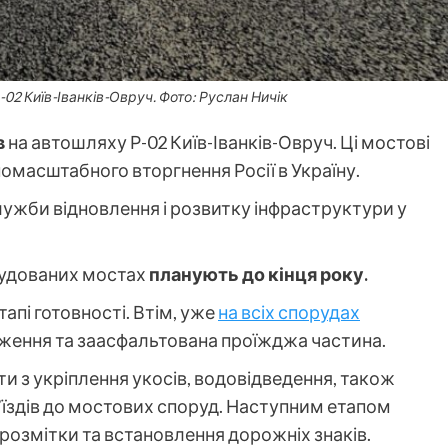
-02 Київ-Іванків-Овруч. Фото: Руслан Ничік
в
на автошляху Р-02 Київ-Іванків-Овруч. Ці мостові
масштабного вторгнення Росії в Україну.
лужби відновлення і розвитку інфраструктури у
будованих мостах
планують до кінця року.
апі готовності. Втім, уже
на всіх спорудах
ження та заасфальтована проїжджа частина.
и з укріплення укосів, водовідведення, також
’їздів до мостових споруд. Наступним етапом
 розмітки та встановлення дорожніх знаків.