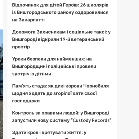
Відпочинок для дітей Героїв: 26 школярів
із Вишгородського району оздоровилися
на Закарпатті
Допомога Захисникам і соціальне таксі: у
Вишгороді відкрили 19-й ветеранський
простір
Уроки безпеки для найменших: на
Вишгородщині поліцейські провели
зустріч із дітьми
Пам’ять стада: як дикі корови Чорнобиля
щодня ходять до згорілої хати своєї
господарки
Контроль за правами людей: у Вишгороді
запустили нову систему “Custody Records”
Здати кров і врятувати життя: у