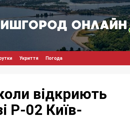
рутки
Укриття
Погода
 коли відкриють
і Р-02 Київ-