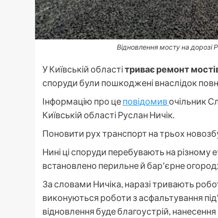
Відновлення мосту на дорозі Р
У Київській області
триває ремонт мості
споруди були пошкоджені внаслідок повно
Інформацію про це
повідомив
очільник С
Київській області Руслан Ничік.
Поновити рух транспорт на трьох новоз
Нині ці споруди перебувають на різному ет
встановлено перильне й бар’єрне огород
За словами Ничіка, наразі тривають робот
виконуються роботи з асфальтування під
відновлення буде благоустрій, нанесення