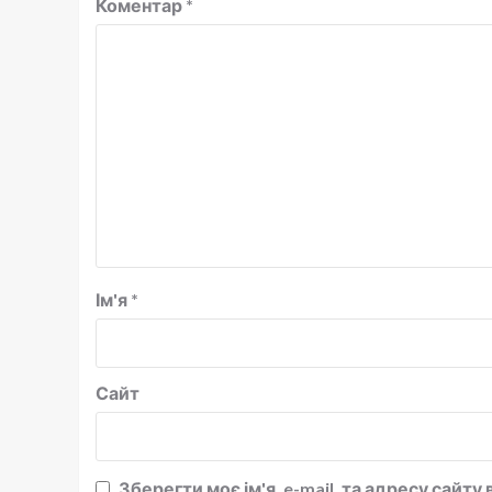
Коментар
*
Ім'я
*
Сайт
Зберегти моє ім'я, e-mail, та адресу сайт