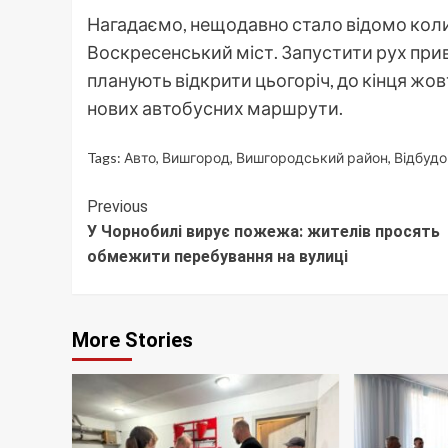
Нагадаємо, нещодавно стало відомо коли
Воскресенський міст. Запустити рух при
планують відкрити цьогоріч, до кінця жов
нових автобусних маршрути.
Tags:
Авто
,
Вишгород
,
Вишгородський район
,
Відбудо
Continue
Previous
У Чорнобилі вирує пожежа: жителів просять
Reading
обмежити перебування на вулиці
More Stories