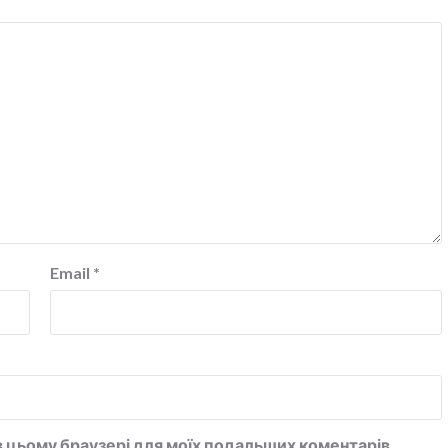
Email
*
у в цьому браузері для моїх подальших коментарів.