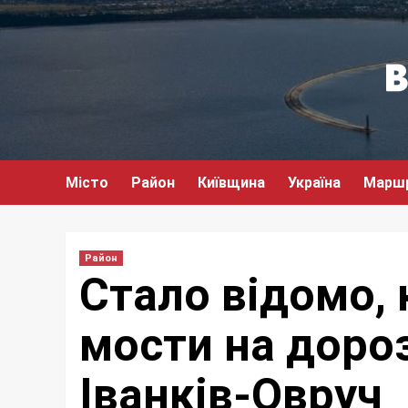
Перейти
до
вмісту
Місто
Район
Київщина
Україна
Марш
Район
Стало відомо,
мости на дороз
Іванків-Овруч