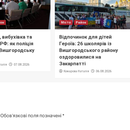
йон
Місто
Район
 вибухівка та
Відпочинок для дітей
РФ: як поліція
Героїв: 26 школярів із
 Вишгородську
Вишгородського району
оздоровилися на
Закарпатті
талія
07.08.2026
Комарова Наталія
06.08.2026
Обов’язкові поля позначені
*