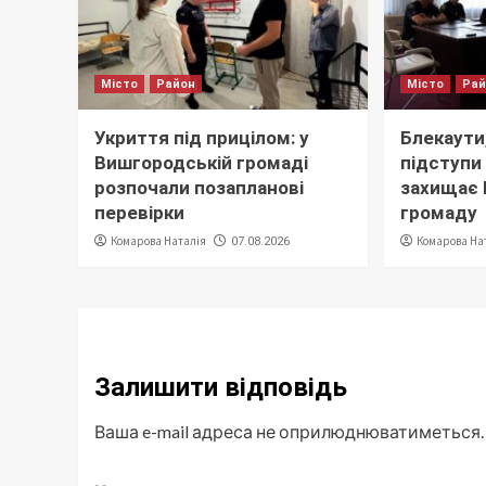
Місто
Район
Місто
Ра
Укриття під прицілом: у
Блекаути,
Вишгородській громаді
підступи 
розпочали позапланові
захищає
перевірки
громаду
Комарова Наталія
Комарова На
07.08.2026
Залишити відповідь
Ваша e-mail адреса не оприлюднюватиметься.