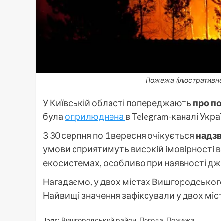
Пожежа (ілюстративне
У Київській області попереджають
про по
була
оприлюднена
в Telegram-каналі Укр
З 30 серпня по 1 вересня очікується
надзв
умови сприятимуть високій імовірності 
екосистемах, особливо при наявності дже
Нагадаємо, у двох містах Вишгородськог
Найвищі значення зафіксували у двох міст
Tags:
Вишгородський район
,
Погода
,
Пожежа