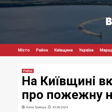
Перейти
до
вмісту
Місто
Район
Київщина
Україна
Марш
Район
На Київщині в
про пожежну н
Аліна Трикіша
30.08.2024