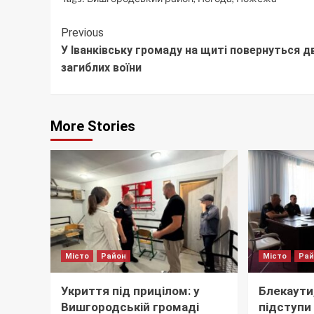
Continue
Previous
У Іванківську громаду на щиті повернуться д
Reading
загиблих воїни
More Stories
Місто
Район
Місто
Ра
Укриття під прицілом: у
Блекаути,
Вишгородській громаді
підступи 