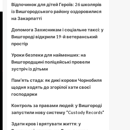
Відпочинок для дітей Героїв: 26 школярів
із Вишгородського району оздоровилися
на Закарпатті
Допомога Захисникам і соціальне таксі: у
Вишгороді відкрили 19-й ветеранський
простір
Уроки безпеки для найменших: на
Вишгородщині поліцейські провели
зустріч із дітьми
Пам’ять стада: як дикі корови Чорнобиля
щодня ходять до згорілої хати своєї
господарки
Контроль за правами людей: у Вишгороді
запустили нову систему “Custody Records”
Здати кров і врятувати життя: у