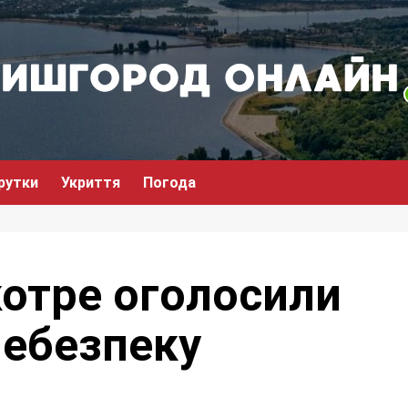
рутки
Укриття
Погода
котре оголосили
ебезпеку