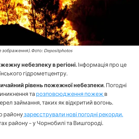
 зображення). Фото: Depositphotos
жежну небезпеку в регіоні.
Інформація про це
аїнського гідрометцентру.
ичайний рівень пожежної небезпеки
. Погодні
виникнення та
розповсюдження пожеж
в
рел займання, таких як відкритий вогонь.
о району
зареєстрували нові погодні рекорди.
ах району – у Чорнобилі та Вишгороді.