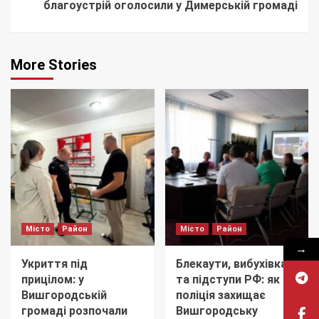
благоустрій оголосили у Димерській громаді
More Stories
Місто
Район
Місто
Район
→
Укриття під
Блекаути, вибухівка
прицілом: у
та підступи РФ: як
Вишгородській
поліція захищає
громаді розпочали
Вишгородську