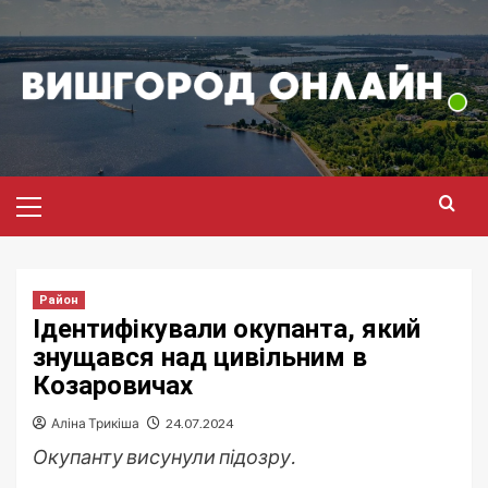
Перейти
до
вмісту
Головне
меню
Район
Ідентифікували окупанта, який
знущався над цивільним в
Козаровичах
Аліна Трикіша
24.07.2024
Окупанту висунули підозру.