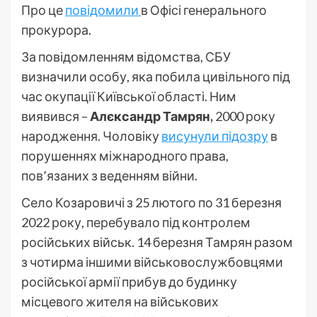
Про це
повідомили
в Офісі генерального
прокурора.
За повідомленням відомства, СБУ
визначили особу, яка побила цивільного під
час окупації Київської області. Ним
виявився –
Алєксандр Тамрян,
2000 року
народження. Чоловіку
висунули підозру
в
порушеннях міжнародного права,
пов’язаних з веденням війни.
Село Козаровичі з 25 лютого по 31 березня
2022 року, перебувало під контролем
російських військ. 14 березня Тамрян разом
з чотирма іншими військовослужбовцями
російської армії прибув до будинку
місцевого жителя на військових