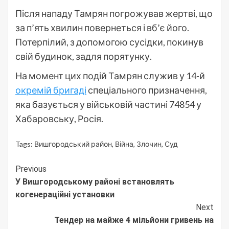
Після нападу Тамрян погрожував жертві, що
за п’ять хвилин повернеться і вб’є його.
Потерпілий, з допомогою сусідки, покинув
свій будинок, задля порятунку.
На момент цих подій Тамрян служив у 14-й
окремій бригаді
спеціального призначення,
яка базується у військовій частині 74854 у
Хабаровську, Росія.
Tags:
Вишгородський район
,
Війна
,
Злочин
,
Суд
Continue
Previous
У Вишгородському районі встановлять
Reading
когенераційні установки
Next
Тендер на майже 4 мільйони гривень на