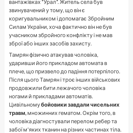
вантажівках “Урал”. Житель села був
звинувачений у тому, що він є
коригувальником і допомагає Збройним
Силам України, хоча фактично він не був
учасником збройного конфлікту і не мав
зброї або інших засобів захисту.
Тамрян фізично атакував чоловіка,
ударивши його прикладом автомата в
плече, що призвело до падіння потерпілого.
Після цього Тамрян і троє інших військових
продовжили бити лежачого чоловіка
ногами й прикладами автоматів.
Цивільному
бойовики завдали чисельних
травм,
множинних гематом. Окрім того, в
чоловіка діагностували перелом ребер та
забої м’яких тканин на різних частинах тіла.