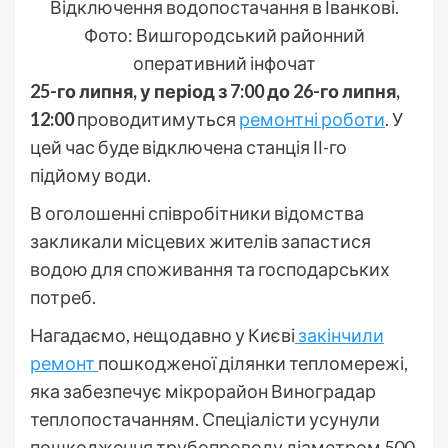
Відключення водопостачання в Іванкові.
Фото: Вишгородський районний
оперативний інфочат
25-го липня, у період з 7:00 до 26-го липня,
12:00
проводитимуться
ремонтні роботи
. У
цей час буде відключена станція ІІ-го
підйому води.
В оголошенні співробітники відомства
закликали місцевих жителів запастися
водою для споживання та господарських
потреб.
Нагадаємо, нещодавно у Києві
закінчили
ремонт
пошкодженої ділянки тепломережі,
яка забезпечує мікрорайон Виноградар
теплопостачанням. Спеціалісти усунули
пошкодження трубопроводу діаметром 500