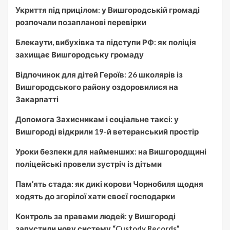
Укриття під прицілом: у Вишгородській громаді
розпочали позапланові перевірки
Блекаути, вибухівка та підступи РФ: як поліція
захищає Вишгородську громаду
Відпочинок для дітей Героїв: 26 школярів із
Вишгородського району оздоровилися на
Закарпатті
Допомога Захисникам і соціальне таксі: у
Вишгороді відкрили 19-й ветеранський простір
Уроки безпеки для найменших: на Вишгородщині
поліцейські провели зустріч із дітьми
Пам’ять стада: як дикі корови Чорнобиля щодня
ходять до згорілої хати своєї господарки
Контроль за правами людей: у Вишгороді
запустили нову систему “Custody Records”