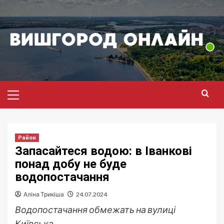
Перейти
до
вмісту
Головне
меню
Район
Запасайтеся водою: в Іванкові
понад добу не буде
водопостачання
Аліна Трикіша
24.07.2024
Водопостачання обмежать на вулиці
Київська.