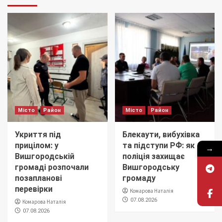
Місто
Район
Місто
Район
Укриття під
Блекаути, вибухівка
прицілом: у
та підступи РФ: як
→
Вишгородській
поліція захищає
громаді розпочали
Вишгородську
позапланові
громаду
перевірки
Комарова Наталія
07.08.2026
Комарова Наталія
07.08.2026