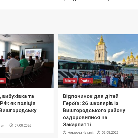
йон
Місто
Район
 вибухівка та
Відпочинок для дітей
РФ: як поліція
Героїв: 26 школярів із
 Вишгородську
Вишгородського району
оздоровилися на
Закарпатті
талія
07.08.2026
Комарова Наталія
06.08.2026