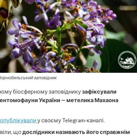
Чорнобильський заповідник
ному біосферному заповіднику
зафіксували
 ентомофауни України — метелика Махаона
опублікували
у своєму Telegram-каналі.
віли, що
дослідники називають його справжнім