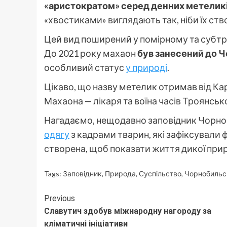
«аристократом» серед денних метелик
«хвостиками» виглядають так, ніби їх ств
Цей вид поширений у помірному та субтроп
До 2021 року махаон
був занесений до Ч
особливий статус
у природі
.
Цікаво, що назву метелик отримав від Кар
Махаона — лікаря та воїна часів Троянсько
Нагадаємо, нещодавно заповідник Чорноби
одягу
з кадрами тварин, які зафіксували 
створена, щоб показати життя дикої прир
Tags:
Заповідник
,
Природа
,
Суспільство
,
Чорнобильс
Continue
Previous
Славутич здобув міжнародну нагороду за
Reading
кліматичні ініціативи