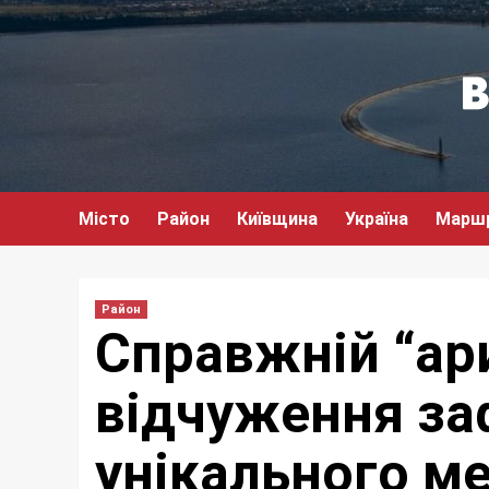
Перейти
до
вмісту
Місто
Район
Київщина
Україна
Марш
Район
Справжній “ари
відчуження за
унікального м