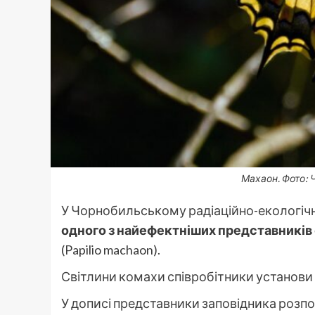
Махаон. Фото: 
У Чорнобильському радіаційно-екологіч
одного з найефектніших представників
(Papilio machaon).
Світлини комахи співробітники установи
У дописі представники заповідника розпо