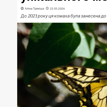
Аліна Трикіша
22.05.2026
До 2021 року ця комаха була занесена до 