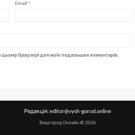
Email
*
у в цьому браузері для моїх подальших коментарів.
Редакція:
editor@vysh-gorod.online
Вишгород Онлайн © 2026