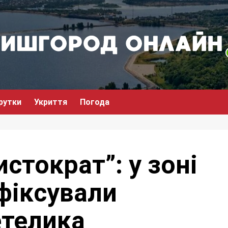
рутки
Укриття
Погода
стократ”: у зоні
фіксували
етелика