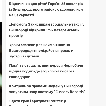
Відпочинок для дітей Героїв: 26 школярів
із Вишгородського району оздоровилися
на Закарпатті
Допомога Захисникам і соціальне таксі: у
Вишгороді відкрили 19-й ветеранський
простір
Уроки безпеки для найменших: на
Вишгородщині поліцейські провели
зустріч із дітьми
Пам’ять стада: як дикі корови Чорнобиля
щодня ходять до згорілої хати своєї
господарки
Контроль за правами людей: у Вишгороді
запустили нову систему “Custody Records”
Здати кров і врятувати життя: у