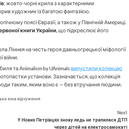
ів
: жовто-чорні крила з характерними
орив художник із багатою фантазією.
ічному поясі Євразії, а також у Північній Америці.
ервоної книги України,
що підкреслює його
ла Ліннея на честь героя давньогрецької міфології
ї війни.
ля та Animalism by UAnimals
випустили колекцію
фотопастки установи. Зазначається, що колекція
оди таким, яким воно є — без втручання людини.
ька зона відчуження
Next
У Нових Петрівцях знову ледь не трапилася ДТП
через дітей на електросамокаті