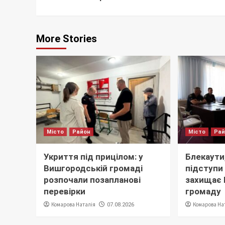
More Stories
Місто
Район
Місто
Ра
Укриття під прицілом: у
Блекаути,
Вишгородській громаді
підступи 
розпочали позапланові
захищає
перевірки
громаду
Комарова Наталія
Комарова На
07.08.2026