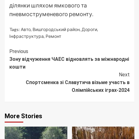
ділянки шляхом ямкового та
пневмоструменевого ремонту.
Tags:
Авто
,
Вишгородський район
,
Дороги
,
Інфраструктура
,
Ремонт
Continue
Previous
Зону відчуження ЧАЕС відновлять за міжнародні
Reading
кошти
Next
Спортсменка зі Славутича візьме участь в
Олімпійських іграх-2024
More Stories