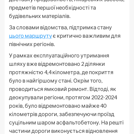
предметів першої необхідності та
будівельних матеріалів.
За словами відомства, підтримка стану
цього маршруту
є критично важливим для
північних регіонів.
У рамках експлуатаційного утримання
шляху вже відремонтовано 2 ділянки
протяжністю 4,4 кілометра, де покриття
було в найгіршому стані. Окрім того,
проводиться ямковий ремонт. Відтоді, як
деокупували регіони, протягом 2022-2024
років, було відремонтовано майже 40
кілометрів дороги, забезпечуючи проїзд
суцільним шаром асфальтобетону. На решті
частини дороги виконується відновлення