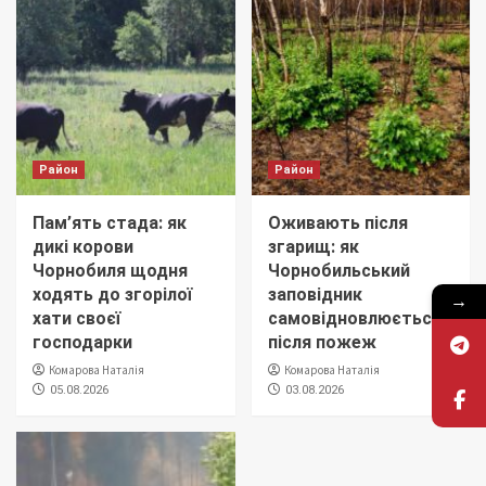
Район
Район
Пам’ять стада: як
Оживають після
дикі корови
згарищ: як
Чорнобиля щодня
Чорнобильський
ходять до згорілої
заповідник
→
хати своєї
самовідновлюється
господарки
після пожеж
Комарова Наталія
Комарова Наталія
05.08.2026
03.08.2026