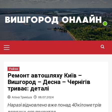
Перейти
до
вмісту
Головне
меню
Район
Ремонт автошляху Київ –
Вишгород – Десна – Чернігів
триває: деталі
Аліна Трикіша
08.07.2024
Наразі відновлено вже понад 40 кілометрів
дорожнього покриття.