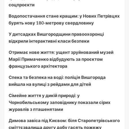
соцпроєкти
Водопостачання стане кращим: у Нових Петрівцях
бурять нову 180-метрову свердловину
У дитсадках Вишгородщини правоохоронці
відкрили інтерактивні класи безпеки
Отримає нове життя: ущент зруйнований музей
Марії Примаченко відбудують за проєктом
французького архітектора
Спека та безпека на воді: поліція Вишгорода
вийшла на вулиці з рейдами для дітей
Сімейне життя у дикій природі: у
Чорнобильському заповіднику показали сірих
журавлів з пташенятами
Димова завіса під Києвом: біля Старопетрівського
сміттєзвалища другу добу гасять пожежу