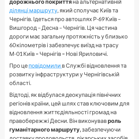
дорожнього покриття
на альтернативній
ділянці маршруту
, який сполучає Київ та
Чернігів. Ідеться про автошлях Р-69 Київ –
Вишгород – Десна – Чернігів. Ця частина
дороги має загальну протяжність у близько
60 кілометрів і забезпечує виїзд на трасу
М-01 Київ
–
Чернігів
–
Нові Яриловичі.
Про це
повідомили
в Службі відновлення та
розвитку інфраструктури у Чернігівській
області.
Відтоді, як відбулася деокупація північних
регіонів країни, цей шлях став ключовим для
відновлення життєдіяльності громад на
правобережжі Десни. Він виконував
роль
гуманітарного маршруту,
забезпечуючи
доставку продовольств, лікарських засобів,