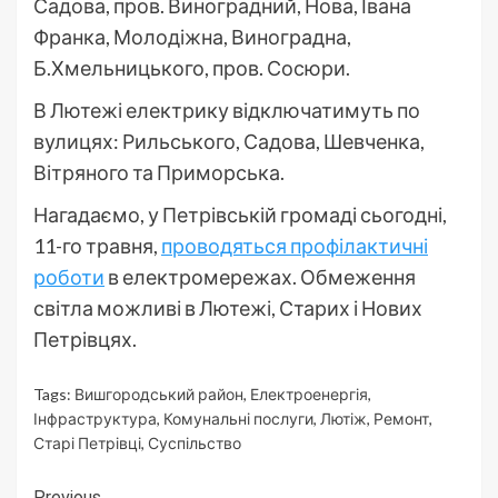
Садова, пров. Виноградний, Нова, Івана
Франка, Молодіжна, Виноградна,
Б.Хмельницького, пров. Сосюри.
В Лютежі електрику відключатимуть по
вулицях: Рильського, Садова, Шевченка,
Вітряного та Приморська.
Нагадаємо, у Петрівській громаді сьогодні,
11-го травня,
проводяться профілактичні
роботи
в електромережах. Обмеження
світла можливі в Лютежі, Старих і Нових
Петрівцях.
Tags:
Вишгородський район
,
Електроенергія
,
Інфраструктура
,
Комунальні послуги
,
Лютіж
,
Ремонт
,
Старі Петрівці
,
Суспільство
Previous