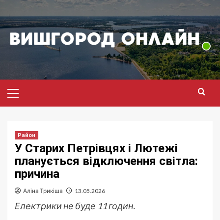
Перейти
до
вмісту
Головне
меню
Район
У Старих Петрівцях і Лютежі
планується відключення світла:
причина
Аліна Трикіша
13.05.2026
Електрики не буде 11 годин.