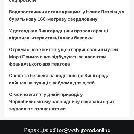
соцпроєкти
Водопостачання стане кращим: у Нових Петрівцях
бурять нову 180-метрову свердловину
У дитсадках Вишгородщини правоохоронці
відкрили інтерактивні класи безпеки
Отримає нове життя: ущент зруйнований музей
Марії Примаченко відбудують за проєктом
французького архітектора
Спека та безпека на воді: поліція Вишгорода
вийшла на вулиці з рейдами для дітей
Сімейне життя у дикій природі: у
Чорнобильському заповіднику показали сірих
журавлів з пташенятами
Редакція:
editor@vysh-gorod.online