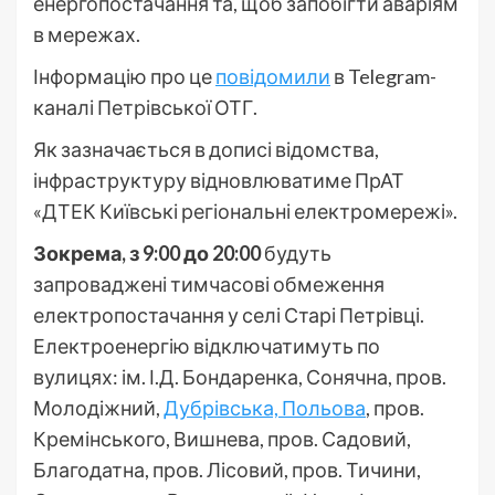
енергопостачання та, щоб запобігти аваріям
в мережах.
Інформацію про це
повідомили
в Telegram-
каналі Петрівської ОТГ.
Як зазначається в дописі відомства,
інфраструктуру відновлюватиме ПрАТ
«ДТЕК Київські регіональні електромережі».
Зокрема, з 9:00 до 20:00
будуть
запроваджені тимчасові обмеження
електропостачання у селі Старі Петрівці.
Електроенергію відключатимуть по
вулицях: ім. І.Д. Бондаренка, Сонячна, пров.
Молодіжний,
Дубрівська, Польова
, пров.
Кремінського, Вишнева, пров. Садовий,
Благодатна, пров. Лісовий, пров. Тичини,