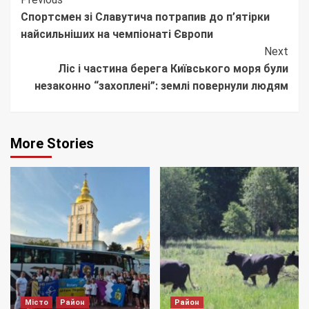
Continue
Спортсмен зі Славутича потрапив до п’ятірки
Reading
найсильніших на чемпіонаті Європи
Next
Ліс і частина берега Київського моря були
незаконно “захоплені”: землі повернули людям
More Stories
Місто
Район
Район