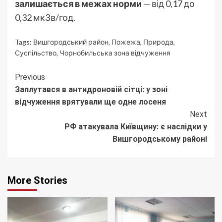
залишається в межах норми
— від 0,17 до
0,32 мкЗв/год.
Tags:
Вишгородський район
,
Пожежа
,
Природа
,
Суспільство
,
Чорнобильська зона відчуження
Continue
Previous
Заплутався в антидроновій сітці: у зоні
Reading
відчуження врятували ще одне лосеня
Next
РФ атакувала Київщину: є наслідки у
Вишгородському районі
More Stories