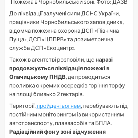
Пожежа в Чорнобильській зоні. Фото: ДАЗВ
До ліквідації залучені сили ДСНС України,
працівники Чорнобильського заповідника,
відомча пожежна охорона ДСП «Північна
Пуща», ДСП «ЦППРВ» та дозиметрична
служба ДСП «Екоцентр».
Також в агентстві розповіли, що
наразі
продовжується ліквідація пожежі в
Опачицькому ПНДВ,
де проводиться
проливка окремих осередків горіння торфу
на площі близько 2 гектарів.
Території,
пройдені вогнем
, перебувають під
постійним моніторингом із використанням
автотранспорту, плавзасобів та БПЛА.
Радіаційний фон у зоні відчуження