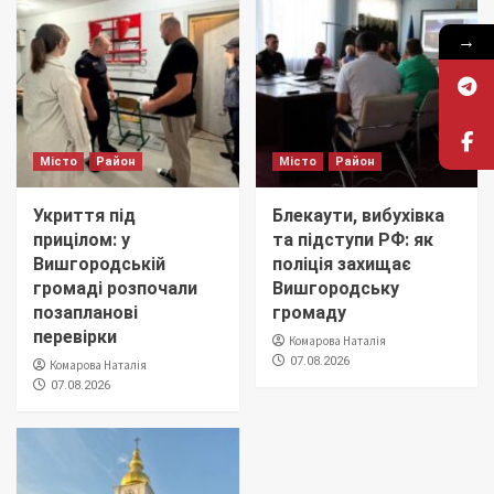
→
Місто
Район
Місто
Район
Укриття під
Блекаути, вибухівка
прицілом: у
та підступи РФ: як
Вишгородській
поліція захищає
громаді розпочали
Вишгородську
позапланові
громаду
перевірки
Комарова Наталія
07.08.2026
Комарова Наталія
07.08.2026