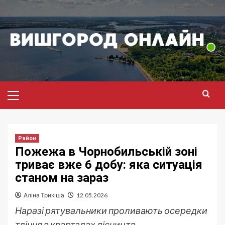
Перейти
до
вмісту
Головне
меню
Район
Пожежа в Чорнобильській зоні
триває вже 6 добу: яка ситуація
станом на зараз
Аліна Трикіша
12.05.2026
Наразі рятувальники проливають осередки
тління в кварталах лісництв.