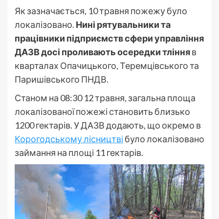
Як зазначається, 10 травня пожежу було
локалізовано.
Нині рятувальники та
працівники підприємств сфери управління
ДАЗВ досі проливають осередки тління
в
кварталах Опачицького, Теремцівського та
Паришівського ПНДВ.
Станом на 08:30 12 травня, загальна площа
локалізованої пожежі становить близько
1200 гектарів. У ДАЗВ додають, що окремо в
Корогодському лісництві
було локалізовано
займання на площі 11 гектарів.