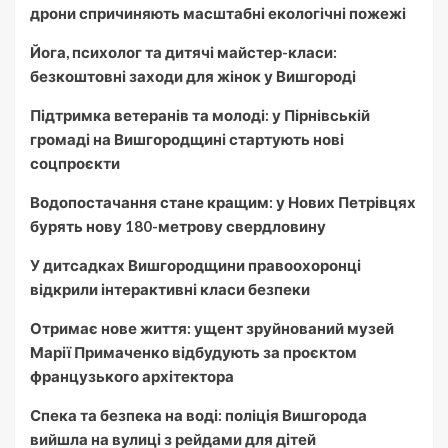
дрони спричиняють масштабні екологічні пожежі
Йога, психолог та дитячі майстер-класи:
безкоштовні заходи для жінок у Вишгороді
Підтримка ветеранів та молоді: у Пірнівській
громаді на Вишгородщині стартують нові
соцпроєкти
Водопостачання стане кращим: у Нових Петрівцях
бурять нову 180-метрову свердловину
У дитсадках Вишгородщини правоохоронці
відкрили інтерактивні класи безпеки
Отримає нове життя: ущент зруйнований музей
Марії Примаченко відбудують за проєктом
французького архітектора
Спека та безпека на воді: поліція Вишгорода
вийшла на вулиці з рейдами для дітей