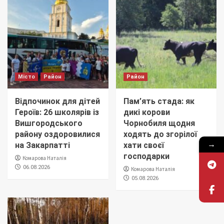
Місто
Район
Район
Відпочинок для дітей
Пам’ять стада: як
Героїв: 26 школярів із
дикі корови
Вишгородського
Чорнобиля щодня
району оздоровилися
ходять до згорілої
→
на Закарпатті
хати своєї
господарки
Комарова Наталія
06.08.2026
Комарова Наталія
05.08.2026