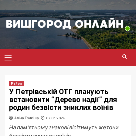
Перейти
до
вмісту
Головне
меню
Район
У Петрівській ОТГ планують
встановити “Дерево надії” для
родин безвісти зниклих воїнів
Аліна Трикіша
07.05.2026
На пам’ятному знакові вісітимуть жетони
безвісти зниклих воїнів.