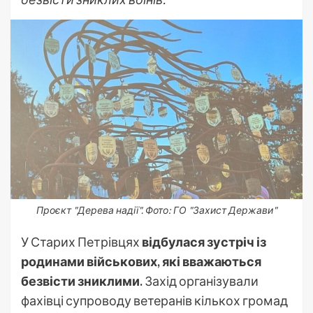
Проєкт "Дерева надії". Фото: ГО "Захист Держави"
У Старих Петрівцях
відбулася зустріч із
родинами військових, які вважаються
безвісти зниклими.
Захід організували
фахівці супроводу ветеранів кількох громад