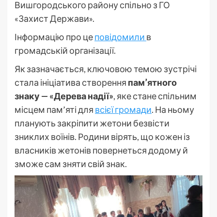
Вишгородського району спільно з ГО
«Захист Держави».
Інформацію про це
повідомили
в
громадській організації.
Як зазначається, ключовою темою зустрічі
стала ініціатива створення
пам’ятного
знаку — «Дерева надії»
, яке стане спільним
місцем пам’яті для
всієї громади
. На ньому
планують закріпити жетони безвісти
зниклих воїнів. Родини вірять, що кожен із
власників жетонів повернеться додому й
зможе сам зняти свій знак.