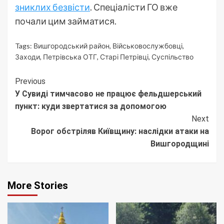
зниклих безвісти
. Спеціалісти ГО вже
почали цим займатися.
Tags:
Вишгородський район
,
Військовослужбовці
,
Заходи
,
Петрівська ОТГ
,
Старі Петрівці
,
Суспільство
Continue
Previous
У Сувиді тимчасово не працює фельдшерський
Reading
пункт: куди звертатися за допомогою
Next
Ворог обстріляв Київщину: наслідки атаки на
Вишгородщині
More Stories