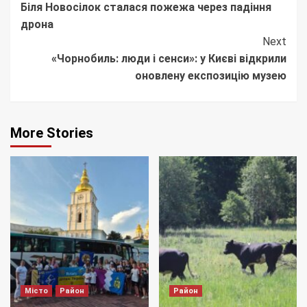
Біля Новосілок сталася пожежа через падіння
Reading
дрона
Next
«Чорнобиль: люди і сенси»: у Києві відкрили
оновлену експозицію музею
More Stories
Місто
Район
Район