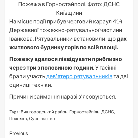
Пожежа в Горностайполі. Фото: ДСНС
Київщини
На місце події прибув черговий караул 41‑ї
Державної пожежно‑рятувальної частини
Іванкова. Рятувальники встановили, що
дах
житлового будинку горів по всій площі.
Пожежу вдалося ліквідувати приблизно
через три з половиною години
. У гасінні
брали участь
дев’ятеро рятувальників
та дві
одиниці техніки.
Причини займання наразі з’ясовуються.
Tags:
Вишгородський район
,
Горностайпіль
,
ДСНС
,
Пожежа
,
Суспільство
Continue
Previous