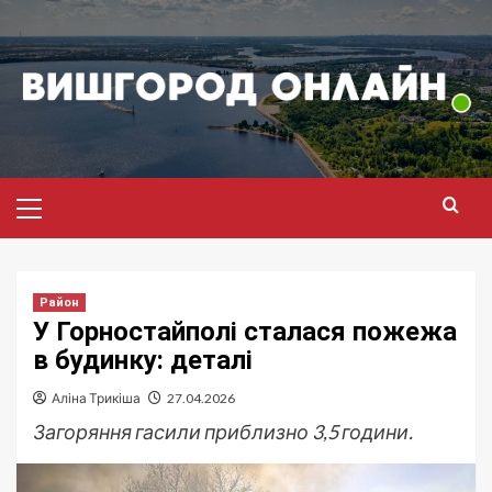
Перейти
до
вмісту
Головне
меню
Район
У Горностайполі сталася пожежа
в будинку: деталі
Аліна Трикіша
27.04.2026
Загоряння гасили приблизно 3,5 години.