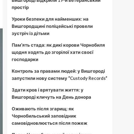
Вишгороді відкрили 19-й ветеранський
простір
Уроки безпеки для найменших: на
Вишгородщині поліцейські провели
зустріч із дітьми
Пам’ять стада: як дикі корови Чорнобиля
щодня ходять до згорілої хати своєї
господарки
Контроль за правами людей: у Вишгороді
запустили нову систему “Custody Records”
Здати кров і врятувати життя: у
Вишгороді кличуть на День донора
Оживають після згарищ: як
Чорнобильський заповідник
самовідновлюється після пожеж