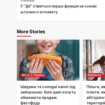
Continue
Previous
У “Дії” з’явиться перша функція на основі
Reading
штучного інтелекту
More Stories
Місто
Україна
Київщина
Шаурма та солодкі напої під
Пільги, к
забороною: біля шкіл хочуть
іспити: 
обмежити продаж
абітуріє
фастфуду
територій