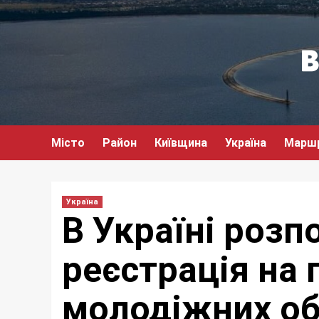
Перейти
до
вмісту
Місто
Район
Київщина
Україна
Марш
Україна
В Україні розп
реєстрація на
молодіжних об