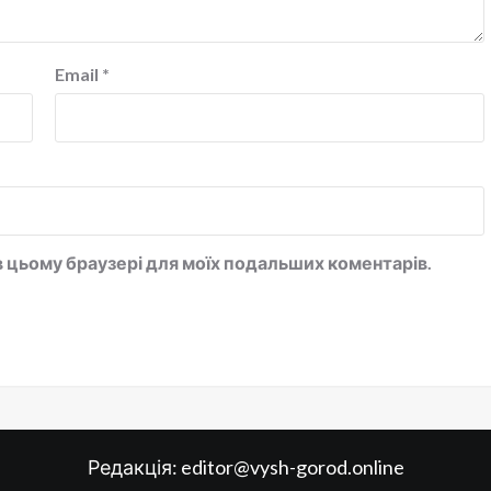
Email
*
у в цьому браузері для моїх подальших коментарів.
Редакція:
editor@vysh-gorod.online