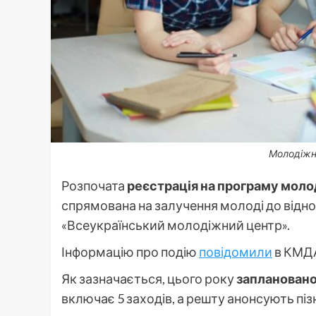
Молодіжні
Розпочата
реєстрація на програму моло
спрямована на залучення молоді до відно
«Всеукраїнський молодіжний центр».
Інформацію про подію
повідомили
в КМД
Як зазначається, цього року
заплановано 
включає 5 заходів, а решту анонсують піз