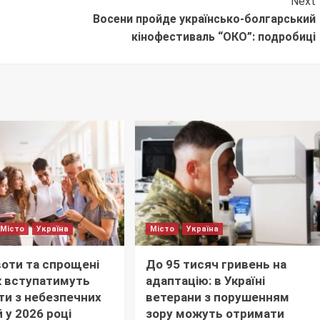
Next
Восени пройде українсько-болгарський
кінофестиваль “ОКО”: подробиці
Місто
Україна
Місто
Україна
воти та спрощені
До 95 тисяч гривень на
як вступатимуть
адаптацію: в Україні
нти з небезпечних
ветерани з порушенням
 у 2026 році
зору можуть отримати