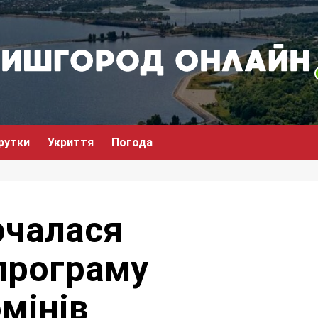
рутки
Укриття
Погода
очалася
 програму
мінів