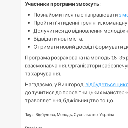
Учасники програми зможуть:
Познайомитися та співпрацювати
з м
Пройти п’ятиденні тренінги, командн
Долучитися до відновлення молодіжни
Відвідати нові міста.
Отримати новий досвід і формувати до
Програма розрахована на молодь 18–35 ро
взаємонавчання. Організатори забезпечу
та харчування.
Нагадаємо, у Вишгороді
відбудеться цик
долучитися до просвітницьких майстер-кл
травоплетіння, бджільництво тощо.
Tags:
Відбудова
,
Молодь
,
Суспільство
,
Україна