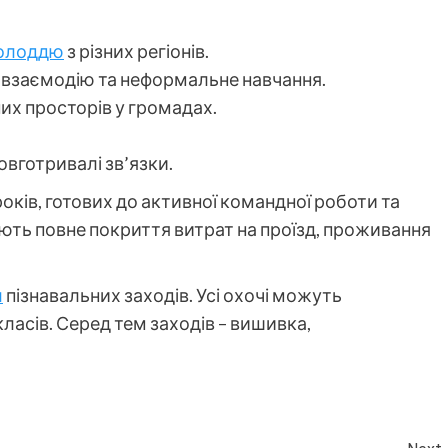
олоддю
з різних регіонів.
у взаємодію та неформальне навчання.
х просторів у громадах.
вготривалі зв’язки.
ків, готових до активної командної роботи та
ють повне покриття витрат на проїзд, проживання
л
пізнавальних заходів. Усі охочі можуть
асів. Серед тем заходів – вишивка,