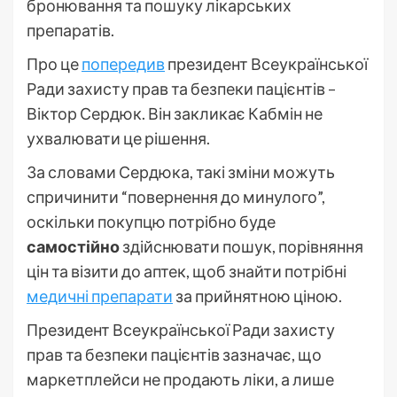
бронювання та пошуку лікарських
препаратів.
Про це
попередив
президент Всеукраїнської
Ради захисту прав та безпеки пацієнтів –
Віктор Сердюк. Він закликає Кабмін не
ухвалювати це рішення.
За словами Сердюка, такі зміни можуть
спричинити “повернення до минулого”,
оскільки покупцю потрібно буде
самостійно
здійснювати пошук, порівняння
цін та візити до аптек, щоб знайти потрібні
медичні препарати
за прийнятною ціною.
Президент Всеукраїнської Ради захисту
прав та безпеки пацієнтів зазначає, що
маркетплейси не продають ліки, а лише