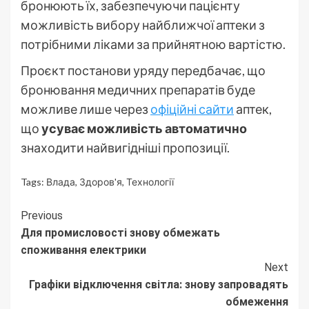
бронюють їх, забезпечуючи пацієнту
можливість вибору найближчої аптеки з
потрібними ліками за прийнятною вартістю.
Проєкт постанови уряду передбачає, що
бронювання медичних препаратів буде
можливе лише через
офіційні сайти
аптек,
що
усуває можливість автоматично
знаходити найвигідніші пропозиції.
Tags:
Влада
,
Здоров'я
,
Технології
Continue
Previous
Для промисловості знову обмежать
Reading
споживання електрики
Next
Графіки відключення світла: знову запровадять
обмеження