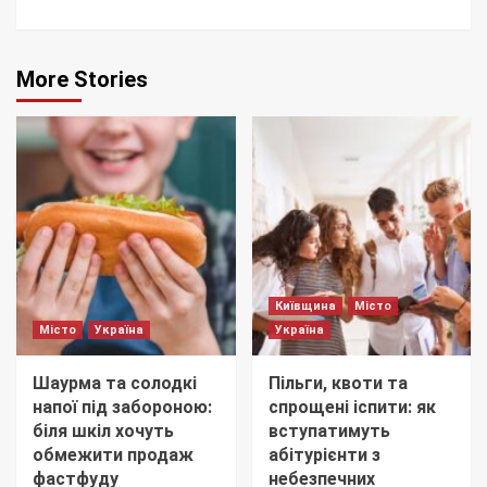
More Stories
Київщина
Місто
Місто
Україна
Україна
Шаурма та солодкі
Пільги, квоти та
напої під забороною:
спрощені іспити: як
біля шкіл хочуть
вступатимуть
обмежити продаж
абітурієнти з
фастфуду
небезпечних