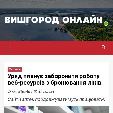
Перейти
до
вмісту
Головне
меню
Україна
Уряд планує заборонити роботу
веб-ресурсів з бронювання ліків
Аліна Трикіша
17.05.2024
Сайти аптек продовжуватимуть працювати.