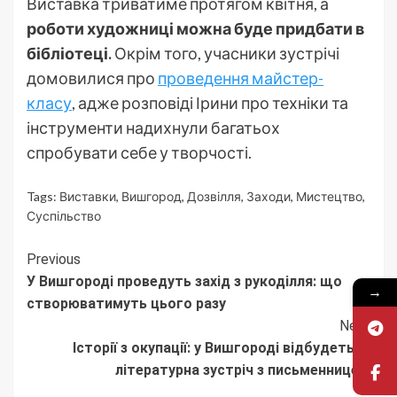
Виставка триватиме протягом квітня, а
роботи художниці можна буде придбати в
бібліотеці.
Окрім того, учасники зустрічі
домовилися про
проведення майстер-
класу
, адже розповіді Ірини про техніки та
інструменти надихнули багатьох
спробувати себе у творчості.
Tags:
Виставки
,
Вишгород
,
Дозвілля
,
Заходи
,
Мистецтво
,
Суспільство
Continue
Previous
У Вишгороді проведуть захід з рукоділля: що
Reading
→
створюватимуть цього разу
Next
Історії з окупації: у Вишгороді відбудеться
літературна зустріч з письменницею