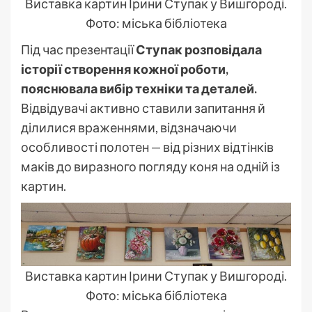
Виставка картин Ірини Ступак у Вишгороді.
Фото: міська бібліотека
Під час презентації
Ступак розповідала
історії створення кожної роботи,
пояснювала вибір техніки та деталей.
Відвідувачі активно ставили запитання й
ділилися враженнями, відзначаючи
особливості полотен — від різних відтінків
маків до виразного погляду коня на одній із
картин.
Виставка картин Ірини Ступак у Вишгороді.
Фото: міська бібліотека