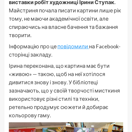
виставки робіт художниці Ірини Ступак.
Майстриня почала писати картини лише рік
тому, не маючи академічної освіти, але
спираючись на власне бачення та бажання
творити.
Інформацію про це
повідомили
на Facebook-
сторінці закладу.
Ірина переконана, що картина має бути
«живою» — такою, щоб на неї хотілося
дивитися знову і знову. У бібліотеці
зазначають, що у своїй творчості мисткиня
використовує різні стилі та техніки,
ретельно продумує сюжети й добирає
кольорову гаму.