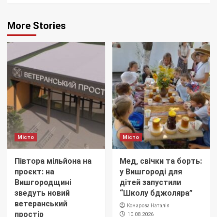
More Stories
Місто
Місто
Півтора мільйона на
Мед, свічки та борть:
проєкт: на
у Вишгороді для
Вишгородщині
дітей запустили
зведуть новий
“Школу бджоляра”
ветеранський
Комарова Наталія
простір
10.08.2026