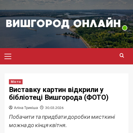
Перейти
до
вмісту
Головне
меню
Місто
Виставку картин відкрили у
бібліотеці Вишгорода (ФОТО)
Аліна Трикіша
30.03.2026
Побачити та придбати доробки мисткині
можна до кінця квітня.