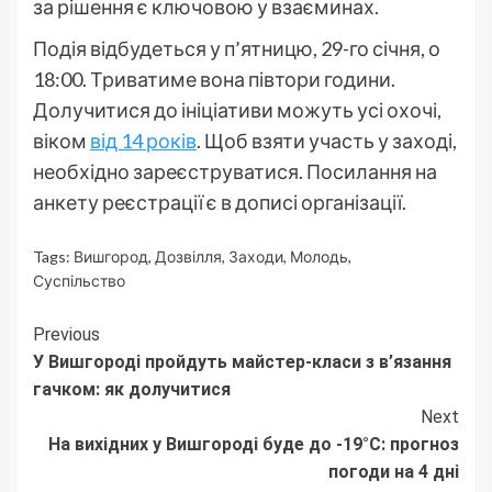
за рішення є ключовою у взаєминах.
Подія відбудеться у п’ятницю, 29-го січня, о
18:00. Триватиме вона півтори години.
Долучитися до ініціативи можуть усі охочі,
віком
від 14 років
. Щоб взяти участь у заході,
необхідно зареєструватися. Посилання на
анкету реєстрації є в дописі організації.
Tags:
Вишгород
,
Дозвілля
,
Заходи
,
Молодь
,
Суспільство
Continue
Previous
У Вишгороді пройдуть майстер-класи з в’язання
Reading
гачком: як долучитися
Next
На вихідних у Вишгороді буде до -19°C: прогноз
погоди на 4 дні