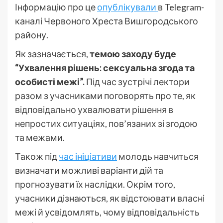
Інформацію про це
опублікували
в Telegram-
каналі Червоного Хреста Вишгородського
району.
Як зазначається,
темою заходу буде
“Ухвалення рішень: сексуальна згода та
особисті межі”.
Під час зустрічі лектори
разом з учасниками поговорять про те, як
відповідально ухвалювати рішення в
непростих ситуаціях, пов’язаних зі згодою
та межами.
Також під
час ініціативи
молодь навчиться
визначати можливі варіанти дій та
прогнозувати їх наслідки. Окрім того,
учасники дізнаються, як відстоювати власні
межі й усвідомлять, чому відповідальність