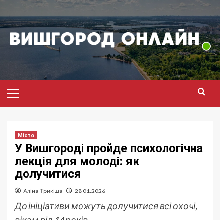
Перейти
до
вмісту
Головне
меню
Місто
У Вишгороді пройде психологічна
лекція для молоді: як
долучитися
Аліна Трикіша
28.01.2026
До ініціативи можуть долучитися всі охочі,
віком від 14 років.