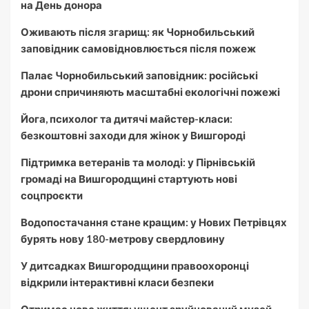
на День донора
Оживають після згарищ: як Чорнобильський
заповідник самовідновлюється після пожеж
Палає Чорнобильський заповідник: російські
дрони спричиняють масштабні екологічні пожежі
Йога, психолог та дитячі майстер-класи:
безкоштовні заходи для жінок у Вишгороді
Підтримка ветеранів та молоді: у Пірнівській
громаді на Вишгородщині стартують нові
соцпроєкти
Водопостачання стане кращим: у Нових Петрівцях
бурять нову 180-метрову свердловину
У дитсадках Вишгородщини правоохоронці
відкрили інтерактивні класи безпеки
Отримає нове життя: ущент зруйнований музей