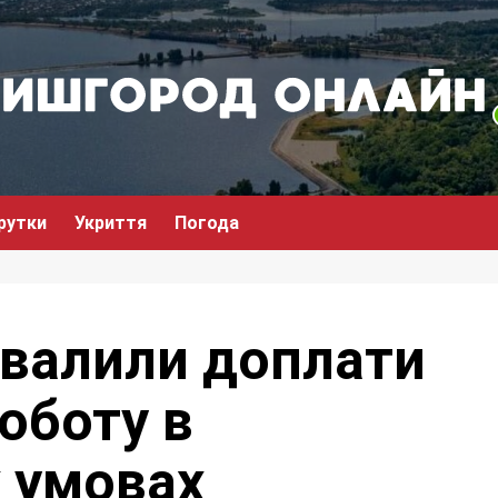
рутки
Укриття
Погода
хвалили доплати
оботу в
 умовах