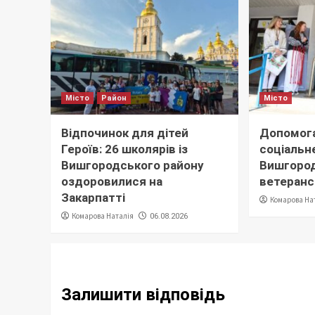
Місто
Район
Місто
Відпочинок для дітей
Допомога
Героїв: 26 школярів із
соціальне
Вишгородського району
Вишгород
оздоровилися на
ветеранс
Закарпатті
Комарова На
Комарова Наталія
06.08.2026
Залишити відповідь