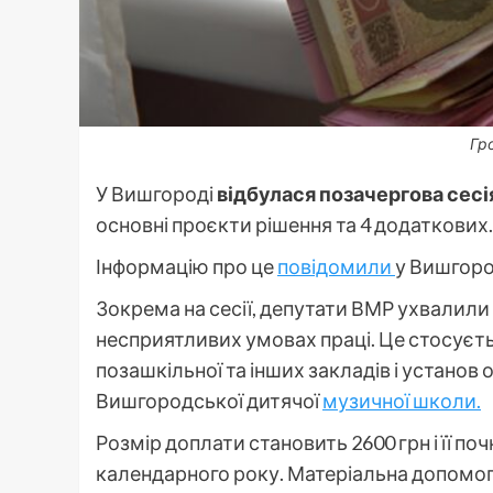
Гро
У Вишгороді
відбулася позачергова сесія
основні проєкти рішення та 4 додаткових.
Інформацію про це
повідомили
у Вишгород
Зокрема на сесії, депутати ВМР ухвалили
несприятливих умовах праці. Це стосуєтьс
позашкільної та інших закладів і установ
Вишгородської дитячої
музичної школи.
Розмір доплати становить 2600 грн і її поч
календарного року. Матеріальна допомога