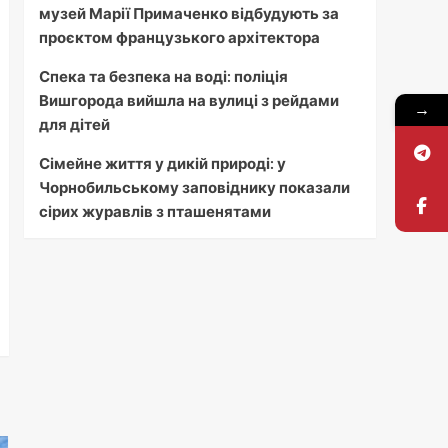
музей Марії Примаченко відбудують за
проєктом французького архітектора
Спека та безпека на воді: поліція
Вишгорода вийшла на вулиці з рейдами
→
для дітей
Сімейне життя у дикій природі: у
Чорнобильському заповіднику показали
сірих журавлів з пташенятами