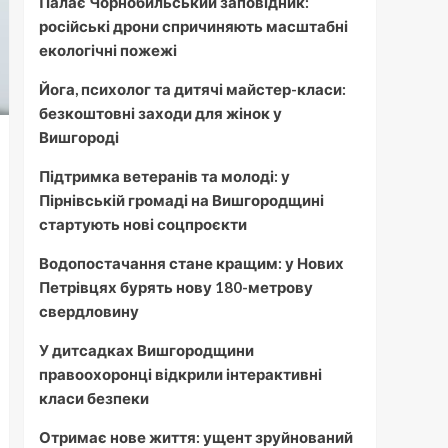
Палає Чорнобильський заповідник:
російські дрони спричиняють масштабні
екологічні пожежі
Йога, психолог та дитячі майстер-класи:
безкоштовні заходи для жінок у
Вишгороді
Підтримка ветеранів та молоді: у
Пірнівській громаді на Вишгородщині
стартують нові соцпроєкти
Водопостачання стане кращим: у Нових
Петрівцях бурять нову 180-метрову
свердловину
У дитсадках Вишгородщини
правоохоронці відкрили інтерактивні
класи безпеки
Отримає нове життя: ущент зруйнований