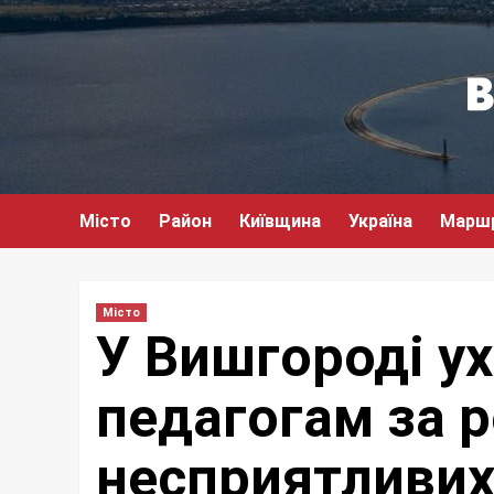
Перейти
до
вмісту
Місто
Район
Київщина
Україна
Марш
Місто
У Вишгороді у
педагогам за р
несприятливих