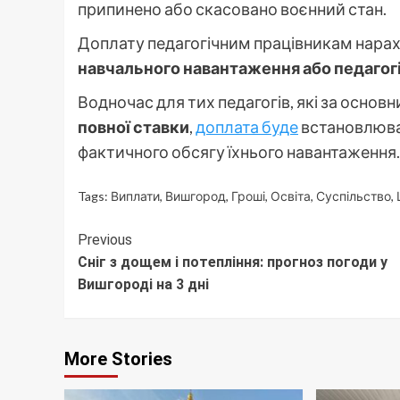
припинено або скасовано воєнний стан.
Доплату педагогічним працівникам нар
навчального навантаження або педагог
Водночас для тих педагогів, які за осн
повної ставки
,
доплата буде
встановлюв
фактичного обсягу їхнього навантаження.
Tags:
Виплати
,
Вишгород
,
Гроші
,
Освіта
,
Суспільство
,
Continue
Previous
Сніг з дощем і потепління: прогноз погоди у
Reading
Вишгороді на 3 дні
More Stories