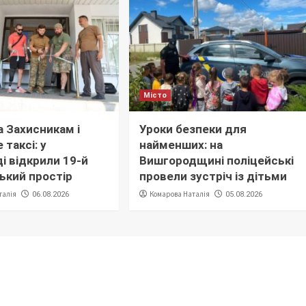
Місто
 Захисникам і
Уроки безпеки для
 таксі: у
найменших: на
і відкрили 19-й
Вишгородщині поліцейські
ький простір
провели зустріч із дітьми
талія
Комарова Наталія
06.08.2026
05.08.2026