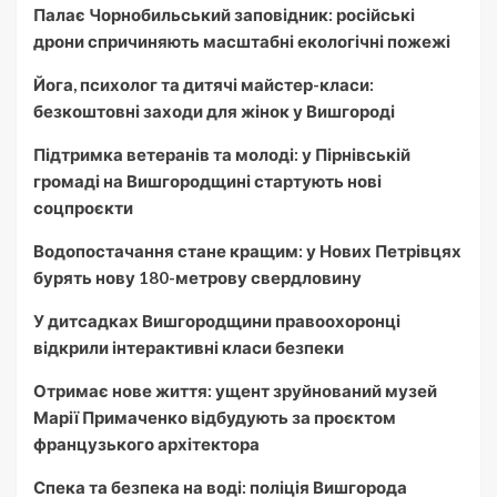
Палає Чорнобильський заповідник: російські
дрони спричиняють масштабні екологічні пожежі
Йога, психолог та дитячі майстер-класи:
безкоштовні заходи для жінок у Вишгороді
Підтримка ветеранів та молоді: у Пірнівській
громаді на Вишгородщині стартують нові
соцпроєкти
Водопостачання стане кращим: у Нових Петрівцях
бурять нову 180-метрову свердловину
У дитсадках Вишгородщини правоохоронці
відкрили інтерактивні класи безпеки
Отримає нове життя: ущент зруйнований музей
Марії Примаченко відбудують за проєктом
французького архітектора
Спека та безпека на воді: поліція Вишгорода