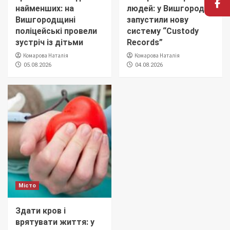
найменших: на
людей: у Вишгороді
Вишгородщині
запустили нову
поліцейські провели
систему “Custody
зустріч із дітьми
Records”
Комарова Наталія
Комарова Наталія
05.08.2026
04.08.2026
Місто
Здати кров і
врятувати життя: у