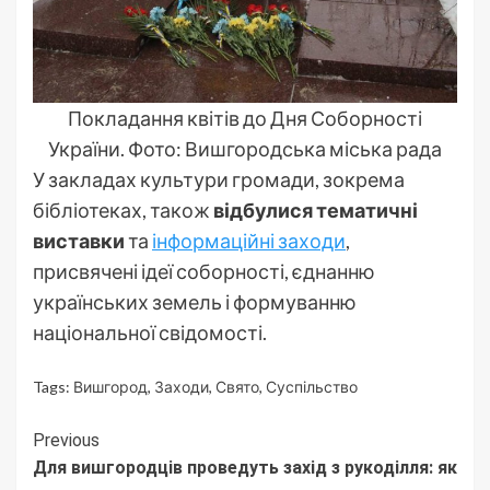
Покладання квітів до Дня Соборності
України. Фото: Вишгородська міська рада
У закладах культури громади, зокрема
бібліотеках, також
відбулися тематичні
виставки
та
інформаційні заходи
,
присвячені ідеї соборності, єднанню
українських земель і формуванню
національної свідомості.
Tags:
Вишгород
,
Заходи
,
Свято
,
Суспільство
Continue
Previous
Для вишгородців проведуть захід з рукоділля: як
Reading