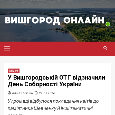
Перейти
до
вмісту
Головне
меню
Місто
У Вишгородській ОТГ відзначили
День Соборності України
Аліна Трикіша
22.01.2026
У громаді відбулося покладання квітів до
пам’ятника Шевченку й інші тематичні