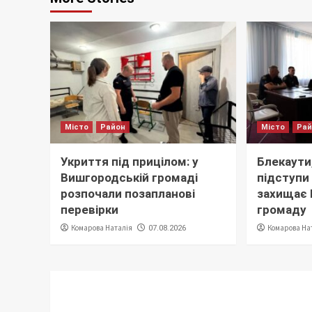
Місто
Район
Місто
Ра
Укриття під прицілом: у
Блекаути,
Вишгородській громаді
підступи 
розпочали позапланові
захищає
перевірки
громаду
Комарова Наталія
Комарова На
07.08.2026