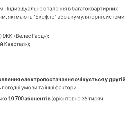
і. Індивідуальне опалення в багатоквартирних
м, які мають “Екофло” або акумуляторні системи.
с) (ЖК «Велес Гард»);
й Квартал»);
овлення електропостачання очікується у другій
погодні умови та інші фактори.
ько
10 700 абонентів
(орієнтовно 35 тисяч