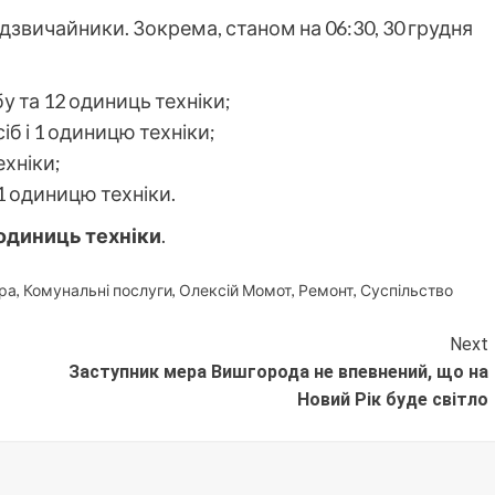
звичайники. Зокрема, станом на 06:30, 30 грудня
у та 12 одиниць техніки;
б і 1 одиницю техніки;
ехніки;
 1 одиницю техніки.
 одиниць техніки
.
ра
,
Комунальні послуги
,
Олексій Момот
,
Ремонт
,
Суспільство
Next
Заступник мера Вишгорода не впевнений, що на
Новий Рік буде світло