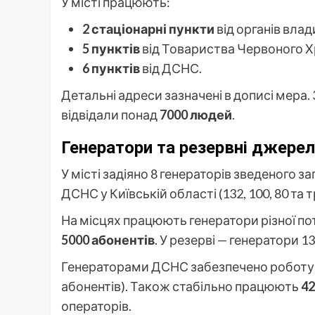
У місті працюють:
2 стаціонарні пункти
від органів влади
5 пунктів
від Товариства Червоного Х
6 пунктів
від ДСНС.
Детальні адреси зазначені в дописі мера
відвідали понад
7000 людей
.
Генератори та резервні джере
У місті задіяно 8 генераторів зведеного заг
ДСНС у Київській області (132, 100, 80 та т
На місцях працюють генератори різної п
5000 абонентів
. У резерві — генератори 13
Генераторами ДСНС забезпечено роботу
абонентів). Також стабільно працюють
42
операторів.