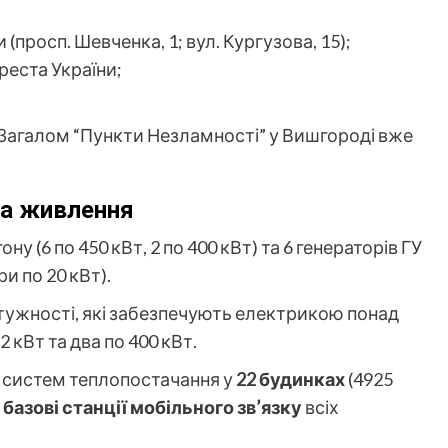
 (просп. Шевченка, 1; вул. Кургузова, 15);
реста України;
. Загалом “Пункти Незламності” у Вишгороді вже
ла живлення
ону (6 по 450 кВт, 2 по 400 кВт) та 6 генераторів ГУ
ри по 20 кВт).
отужності, які забезпечують електрикою понад
2 кВт та два по 400 кВт.
 систем теплопостачання у
22 будинках
(4925
 базові станції мобільного зв’язку
всіх