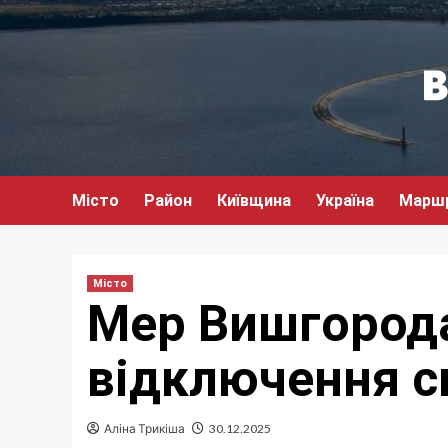
Перейти
до
вмісту
Місто
Район
Київщина
Україна
Марш
Місто
Мер Вишгорода 
відключення с
Аліна Трикіша
30.12.2025