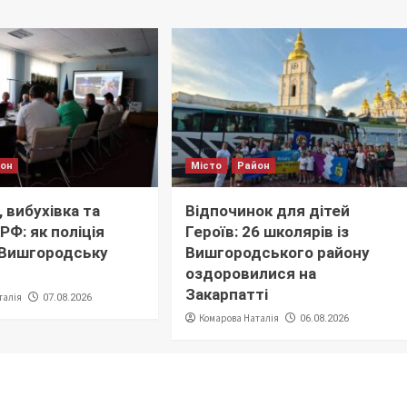
йон
Місто
Район
 вибухівка та
Відпочинок для дітей
РФ: як поліція
Героїв: 26 школярів із
 Вишгородську
Вишгородського району
оздоровилися на
Закарпатті
талія
07.08.2026
Комарова Наталія
06.08.2026