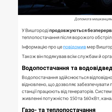
Допомога мешканцям 
У Вишгороді
продовжуються безперервні
теплопостачання після ворожого обстріл
Інформацію про це
повідомив
мер Вишгор
Також він подякував всім службам й орга
Водопостачання та водовідве
Водопостачання здійснюється відповідно 
відновлено, що дозволяє забезпечувати 
станції працюють від генераторів. Систе
живленні потужністю 150 та 160 кВт, канал
Газо- та теплопостачання