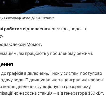
у Вишгороді. Фото: ДСНС Україна
 роботи з відновлення
електро-, водо- та
у.
ода Олексій Момот.
нізаціям, які працюють у посиленому режимі.
дення
до графіків відключень. Тиск у системі поступово
подачу води. Підвищувальна та центральна насосні
ма водовідведення функціонує на резервному
ізаційно-насосна станція — від генератора 150 кВт.