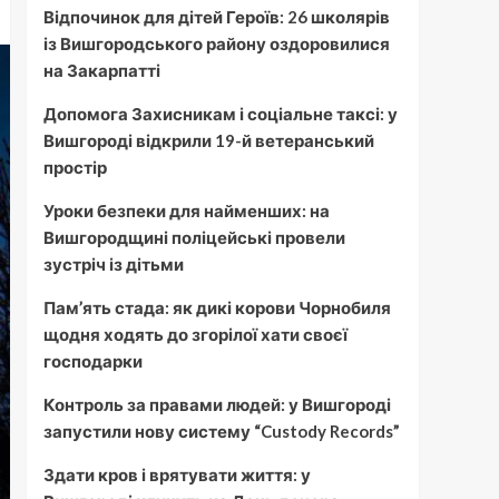
Відпочинок для дітей Героїв: 26 школярів
із Вишгородського району оздоровилися
на Закарпатті
Допомога Захисникам і соціальне таксі: у
Вишгороді відкрили 19-й ветеранський
простір
Уроки безпеки для найменших: на
Вишгородщині поліцейські провели
зустріч із дітьми
Пам’ять стада: як дикі корови Чорнобиля
щодня ходять до згорілої хати своєї
господарки
Контроль за правами людей: у Вишгороді
запустили нову систему “Custody Records”
Здати кров і врятувати життя: у