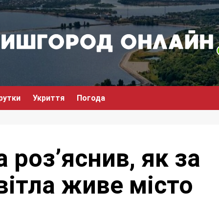
рутки
Укриття
Погода
роз’яснив, як за
вітла живе місто