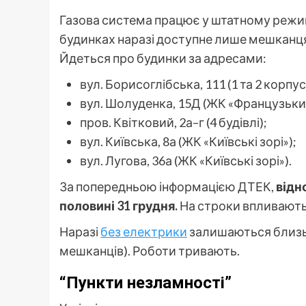
Газова система працює у штатному режим
будинках наразі доступне лише мешканця
Йдеться про будинки за адресами:
вул. Борисоглібська, 111 (1 та 2 корпу
вул. Шолуденка, 15Д (ЖК «Французьки
пров. Квітковий, 2а–г (4 будівлі);
вул. Київська, 8а (ЖК «Київські зорі»);
вул. Лугова, 36а (ЖК «Київські зорі»).
За попередньою інформацією ДТЕК,
відн
половині 31 грудня.
На строки впливають 
Наразі
без електрики
залишаються близ
мешканців). Роботи тривають.
“Пункти незламності”