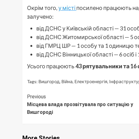
Окрім того,
у місті
посилено працюють над
залучено:
від ДСНС у Київській області — 31 особ
від ДСНС Житомирської області — 5 осі
від ГМРЦ ШР — 1 особу та 1 одиницю т
від ДСНС Вінницької області — 6 осіб і
Усього працюють
43 рятувальники та 16
Tags:
Вишгород
,
Війна
,
Електроенергія
,
Інфраструкту
Continue
Previous
Місцева влада прозвітувала про ситуацію у
Reading
Вишгороді
More Stories