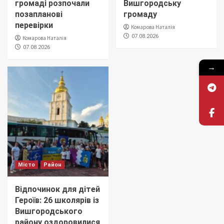
громаді розпочали
Вишгородську
позапланові
громаду
перевірки
Комарова Наталія
07.08.2026
Комарова Наталія
07.08.2026
→
Місто
Район
Відпочинок для дітей
Героїв: 26 школярів із
Вишгородського
району оздоровилися