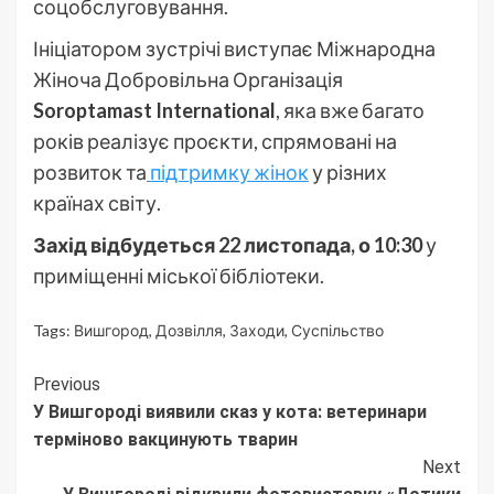
соцобслуговування.
Ініціатором зустрічі виступає Міжнародна
Жіноча Добровільна Організація
Soroptamast International
, яка вже багато
років реалізує проєкти, спрямовані на
розвиток та
підтримку жінок
у різних
країнах світу.
Захід відбудеться 22 листопада, о 10:30
у
приміщенні міської бібліотеки.
Tags:
Вишгород
,
Дозвілля
,
Заходи
,
Суспільство
Continue
Previous
У Вишгороді виявили сказ у кота: ветеринари
Reading
терміново вакцинують тварин
Next