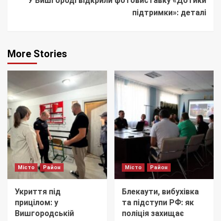
У Вишгороді відкрили фотовиставку «Дотики
підтримки»: деталі
More Stories
Місто
Район
Місто
Район
Укриття під
Блекаути, вибухівка
прицілом: у
та підступи РФ: як
Вишгородській
поліція захищає