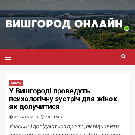
Перейти
до
вмісту
Головне
меню
Місто
У Вишгороді проведуть
психологічну зустріч для жінок:
як долучитися
Аліна Трикіша
19.11.2025
Учасниці довідаються про те, як відновити
власні ресурси, навчитися турботі про себе