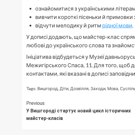
ознайомитися з українськими літерами 
вивчити короткі пісеньки й примовк
відчути мелодику й ритм
рідної мови
.
У дописі додають, що майстер-клас спря
любові до українського слова та знайомс
Ініціатива відбудеться у Музеї давньорус
Межигірського Спаса, 11. Для того, щоб
контактами, які вказані в дописі заповідни
Tags:
Вишгород
,
Діти
,
Дозвілля
,
Заходи
,
Мова
,
Суспіл
Continue
Previous
У Вишгороді стартує новий цикл історичних
Reading
майстер-класів