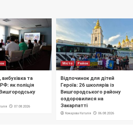
йон
Місто
Район
 вибухівка та
Відпочинок для дітей
РФ: як поліція
Героїв: 26 школярів із
 Вишгородську
Вишгородського району
оздоровилися на
Закарпатті
талія
07.08.2026
Комарова Наталія
06.08.2026