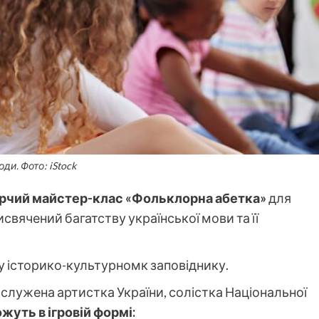
оди. Фото: iStock
рчий майстер-клас «Фольклорна абетка»
для
исвячений багатству української мови та її
у історико-культурномк заповіднику.
служена артистка України, солістка Національної
жуть в ігровій формі: