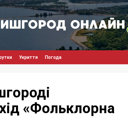
рутки
Укриття
Погода
шгороді
ахід «Фольклорна