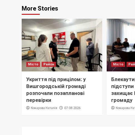
More Stories
Місто
Район
Місто
Ра
Укриття під прицілом: у
Блекаути,
Вишгородській громаді
підступи 
розпочали позапланові
захищає
перевірки
громаду
Комарова Наталія
Комарова На
07.08.2026