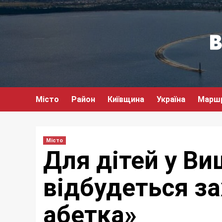
Перейти
до
вмісту
Місто
Район
Київщина
Україна
Марш
Місто
Для дітей у Ви
відбудеться з
абетка»