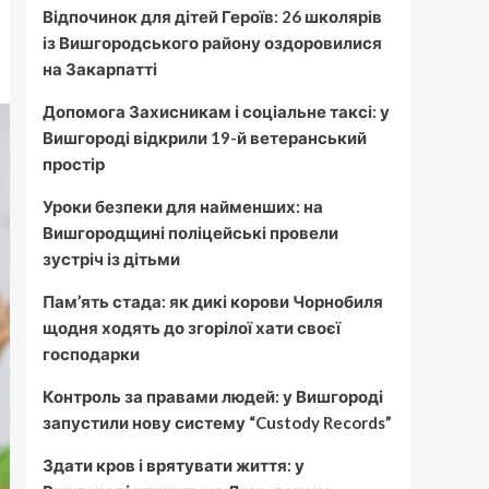
Відпочинок для дітей Героїв: 26 школярів
із Вишгородського району оздоровилися
на Закарпатті
Допомога Захисникам і соціальне таксі: у
Вишгороді відкрили 19-й ветеранський
простір
Уроки безпеки для найменших: на
Вишгородщині поліцейські провели
зустріч із дітьми
Пам’ять стада: як дикі корови Чорнобиля
щодня ходять до згорілої хати своєї
господарки
Контроль за правами людей: у Вишгороді
запустили нову систему “Custody Records”
Здати кров і врятувати життя: у