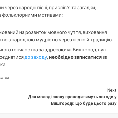
через народні пісні, прислів’я та загадки;
и з фольклорними мотивами;
мований на розвиток мовного чуття, виховання
тво з народною мудрістю через пісню й традицію.
ького гончарства за адресою: м. Вишгород, вул.
 доєднатися
до заходу
,
необхідно записатися
за
ка.
ьство
Next
Для молоді знову проводитимуть заходи у
Вишгороді: що буде цього разу