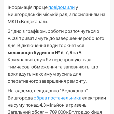
Інформація про це
повідомили
у
Вишгородській міській раді з посиланням на
МКП «Водоканал».
Згідно з графіком, роботи розпочнуться о
9:00 і триватимуть до завершення робочого
дня. Відключення води торкнеться
мешканців будинків № 6, 7, 8 та 9
.
Комунальні служби перепрошують за
тимчасові обмеження та запевняють, що
докладуть максимум зусиль для
оперативного завершення ремонту.
Нагадаємо, нещодавно “Водоканал”
Вишгорода
обрав постачальника
електрики
на суму понад 4,3 мільйонів гривень.
Загальний обсяг — 709 000 кВт/год до кінця