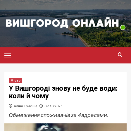
Перейти
до
вмісту
Головне
меню
Місто
У Вишгороді знову не буде води:
коли й чому
Аліна Трикіша
09.10.2025
Обмеження споживачів за 4 адресами.