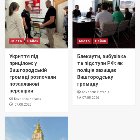
Місто
Район
Місто
Район
Укриття під
Блекаути, вибухівка
прицілом: у
та підступи РФ: як
Вишгородській
поліція захищає
громаді розпочали
Вишгородську
позапланові
громаду
перевірки
Комарова Наталія
07.08.2026
Комарова Наталія
07.08.2026