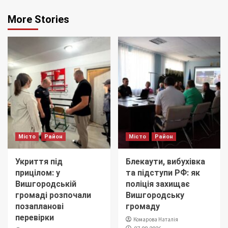
More Stories
Місто
Район
Місто
Район
Укриття під
Блекаути, вибухівка
прицілом: у
та підступи РФ: як
Вишгородській
поліція захищає
громаді розпочали
Вишгородську
позапланові
громаду
перевірки
Комарова Наталія