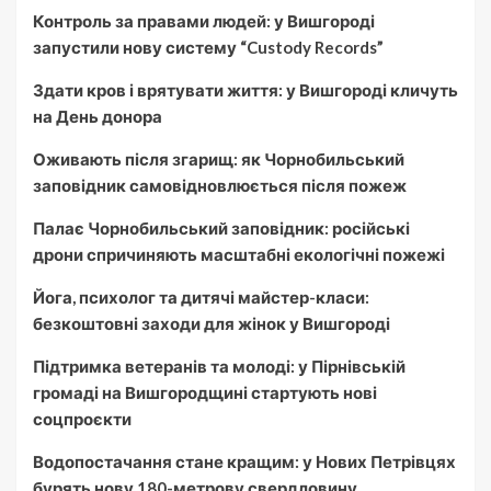
Контроль за правами людей: у Вишгороді
запустили нову систему “Custody Records”
Здати кров і врятувати життя: у Вишгороді кличуть
на День донора
Оживають після згарищ: як Чорнобильський
заповідник самовідновлюється після пожеж
Палає Чорнобильський заповідник: російські
дрони спричиняють масштабні екологічні пожежі
Йога, психолог та дитячі майстер-класи:
безкоштовні заходи для жінок у Вишгороді
Підтримка ветеранів та молоді: у Пірнівській
громаді на Вишгородщині стартують нові
соцпроєкти
Водопостачання стане кращим: у Нових Петрівцях
бурять нову 180-метрову свердловину