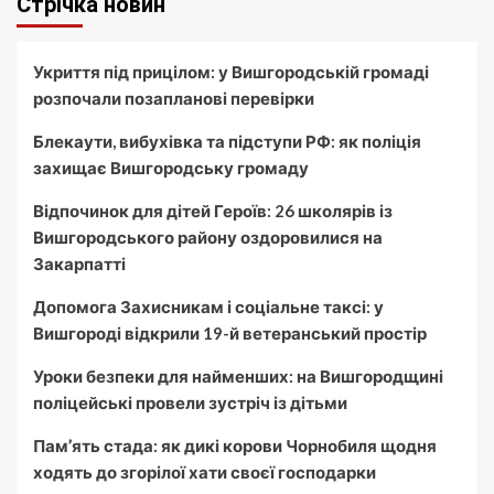
Стрічка новин
Укриття під прицілом: у Вишгородській громаді
розпочали позапланові перевірки
Блекаути, вибухівка та підступи РФ: як поліція
захищає Вишгородську громаду
Відпочинок для дітей Героїв: 26 школярів із
Вишгородського району оздоровилися на
Закарпатті
Допомога Захисникам і соціальне таксі: у
Вишгороді відкрили 19-й ветеранський простір
Уроки безпеки для найменших: на Вишгородщині
поліцейські провели зустріч із дітьми
Пам’ять стада: як дикі корови Чорнобиля щодня
ходять до згорілої хати своєї господарки