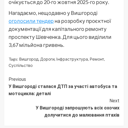
очікується до 20-го жовтня 2025-го року.
Нагадаємо, нещодавно у Вишгороді
оголосили тендер
на розробку проєктної
документації для капітального ремонту
проспекту Шевченка. Для цього виділили
3,67 мільйона гривень.
Tags:
Вишгород
,
Дороги
,
Інфраструктура
,
Ремонт
,
Суспільство
Continue
Previous
У Вишгороді сталася ДТП за участі автобуса та
Reading
мотоцикла: деталі
Next
У Вишгороді запрошують всіх охочих
долучитися до малювання птахів