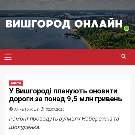
Перейти
до
вмісту
Головне
меню
Місто
У Вишгороді планують оновити
дороги за понад 9,5 млн гривень
Аліна Трикіша
02.07.2025
Ремонт проведуть вулицях Набережна та
Шолуденка.