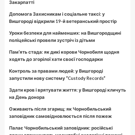
Закарпатті
Допомога Захисникам і соціальне таксі: у
Вишгороді відкрили 19-й ветеранський простір
Уроки безпеки для найменших: на Вишгородщині
поліцейські провели зустріч із дітьми
Пам’ять стада: як дикі корови Чорнобиля щодня
ходять до згорілої хати своєї господарки
Контроль за правами людей: у Вишгороді
запустили нову систему “Custody Records”
Здати кров і врятувати життя: у Вишгороді кличуть
на День донора
Оживають після згарищ: як Чорнобильський
заповідник самовідновлюється після пожеж
Палає Чорнобильський заповідник: російські
дрони спричиняють масштабні екологічні пожежі