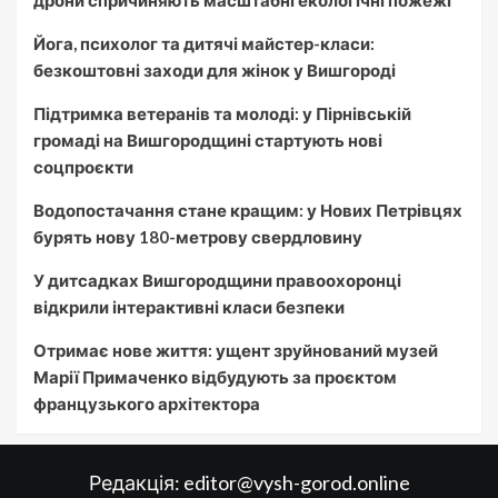
Йога, психолог та дитячі майстер-класи:
безкоштовні заходи для жінок у Вишгороді
Підтримка ветеранів та молоді: у Пірнівській
громаді на Вишгородщині стартують нові
соцпроєкти
Водопостачання стане кращим: у Нових Петрівцях
бурять нову 180-метрову свердловину
У дитсадках Вишгородщини правоохоронці
відкрили інтерактивні класи безпеки
Отримає нове життя: ущент зруйнований музей
Марії Примаченко відбудують за проєктом
французького архітектора
Редакція:
editor@vysh-gorod.online