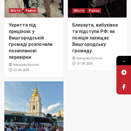
Місто
Район
Місто
Район
Укриття під
Блекаути, вибухівка
прицілом: у
та підступи РФ: як
Вишгородській
поліція захищає
громаді розпочали
Вишгородську
позапланові
громаду
перевірки
Комарова Наталія
→
07.08.2026
Комарова Наталія
07.08.2026