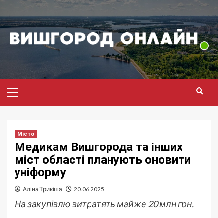
Перейти
до
вмісту
Головне
меню
Місто
Медикам Вишгорода та інших
міст області планують оновити
уніформу
Аліна Трикіша
20.06.2025
На закупівлю витратять майже 20 млн грн.