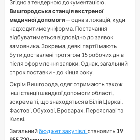
Згідно з тендерною документацією
,
Вишгородська станція екстреної
медичної допомоги
— одна з локацій, куди
надходитиме уніформа. Постачання
відбуватиметься відповідно до заявок
замовника. Зокрема, деякі партії мають
бути доставлені протягом 15 робочих днів
після оформлення заявки. Однак, загальний
строк поставки – до кінця року.
Окрім Вишгорода, одяг отримають також
інші станції швидкої допомоги області,
зокрема ті, що знаходяться в Білій Церкві,
Фастові, Обухові, Броварах, Переяславі та
Києві.
Загальний
бюджет закупівлі
становить
19
955 720 гривень.