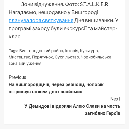
Зони відчуження. Фото: S.T.A.L.K.E.R
Нагадаємо, нещодавно у Вишгороді
планувалося святкування
Дня вишиванки. У
програмі заходу були екскурсії та майстер-
клас.
Tags:
Вишгородський район
,
Історія
,
Культура
,
Мистецтво
,
Порятунок
,
Суспільство
,
Чорнобильська
зона відчуження
Continue
Previous
На Вишгородщині, через ревнощі, чоловік
Reading
штрикнув ножем двох знайомих
Next
У Демидові відкрили Алею Слави на честь
загиблих Героїв