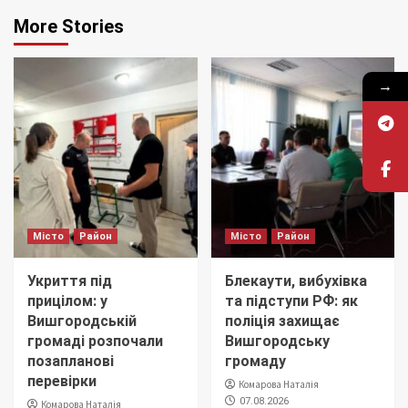
More Stories
→
Місто
Район
Місто
Район
Укриття під
Блекаути, вибухівка
прицілом: у
та підступи РФ: як
Вишгородській
поліція захищає
громаді розпочали
Вишгородську
позапланові
громаду
перевірки
Комарова Наталія
07.08.2026
Комарова Наталія