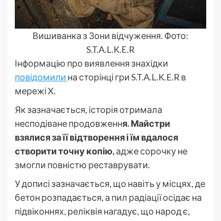
Вишиванка з Зони відчуження. Фото:
S.T.A.L.K.E.R
Інформацію про виявлення знахідки
повідомили
на сторінці гри S.T.A.L.K.E.R в
мережі X.
Як зазначається, історія отримала
несподіване продовженн
я. Майстри
взялися за її відтворення і їм вдалося
створити точну копію,
адже сорочку не
змогли повністю реставрувати.
У дописі зазначається, що навіть у місцях, де
бетон розпадається, а пил радіації осідає на
підвіконнях, реліквія нагадує, що народ є,