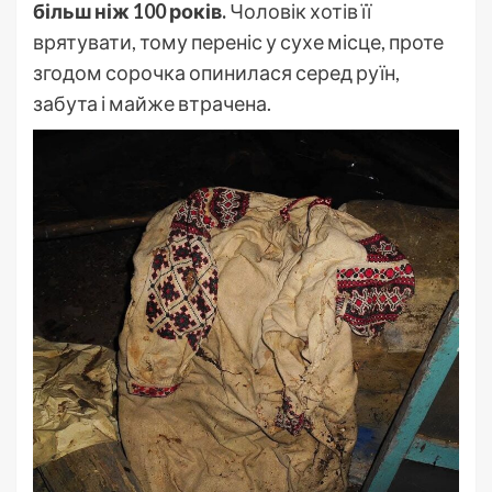
більш ніж 100 років.
Чоловік хотів її
врятувати, тому переніс у сухе місце, проте
згодом сорочка опинилася серед руїн,
забута і майже втрачена.