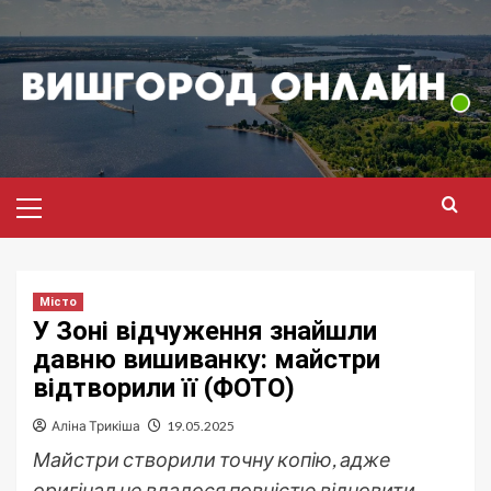
Перейти
до
вмісту
Головне
меню
Місто
У Зоні відчуження знайшли
давню вишиванку: майстри
відтворили її (ФОТО)
Аліна Трикіша
19.05.2025
Майстри створили точну копію, адже
оригінал не вдалося повністю відновити.