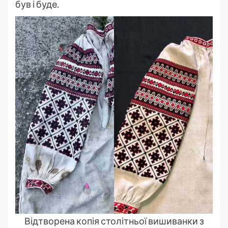
був і буде.
Відтворена копія столітньої вишиванки з