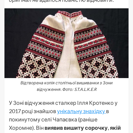
Відтворена копія столітньої вишиванки з Зони
відчуження. Фото: S.T.A.L.K.E.R
У Зоні відчуження сталкер Ілля Кротенко у
2017 році знайшов
унікальну знахідку
в
покинутому селі Чапаєвка (раніше
Хоромне). Він
виявив вишиту сорочку, якій