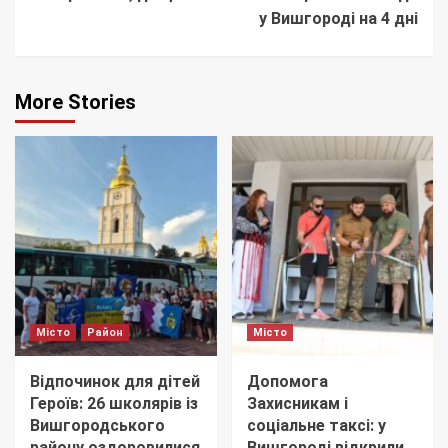
у Вишгороді на 4 дні
More Stories
Місто
Район
Місто
Відпочинок для дітей
Допомога
Героїв: 26 школярів із
Захисникам і
Вишгородського
соціальне таксі: у
району оздоровилися
Вишгороді відкрили