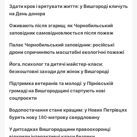
Здати кров і врятувати життя: у Вишгороді кличуть
на День донора
Оживають після згарищ: як Чорнобильський
заповідник самовідновлюється після пожеж
Палає Чорнобильський заповідник: російські
дрони спричиняють масштабні екологічні пожежі
Йога, психолог та дитячі майстер-класи:
безкоштовні заходи для жінок у Вишгороді
Підтримка ветеранів та молоді: у Пірнівській
громаді на Вишгородщині стартують нові
соцпроєкти
Водопостачання стане кращим: у Нових Петрівцях
бурять нову 180-метрову свердловину
У дитсадках Вишгородщини правоохоронці
відкрили інтерактивні класи безпеки