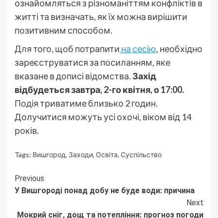
ознайомляться з різноманіттям конфліктів в
житті та визначать, як їх можна вирішити
позитивним способом.
Для того, щоб потрапити
на сесію
, необхідно
зареєструватися за посиланням, яке
вказане в дописі відомства.
Захід
відбудеться завтра, 2-го квітня, о 17:00.
Подія триватиме близько 2 годин.
Долучитися можуть усі охочі, віком від 14
років.
Tags:
Вишгород
,
Заходи
,
Освіта
,
Суспільство
Continue
Previous
У Вишгороді понад добу не буде води: причина
Reading
Next
Мокрий сніг, дощ та потепління: прогноз погоди