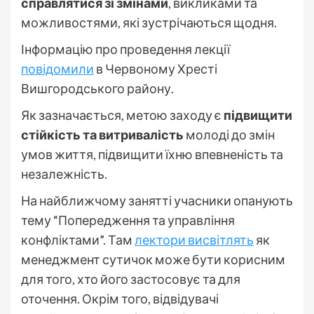
справлятися зі змінами
, викликами та
можливостями, які зустрічаються щодня.
Інформацію про проведення лекції
повідомили
в Червоному Хресті
Вишгородського району.
Як зазначається, метою заходу є
підвищити
стійкість та витривалість
молоді до змін
умов життя, підвищити їхню впевненість та
незалежність.
На найближчому занятті учасники опанують
тему “Попередження та управління
конфліктами”. Там
лектори висвітлять
як
менеджмент сутичок може бути корисним
для того, хто його застосовує та для
оточення. Окрім того, відвідувачі