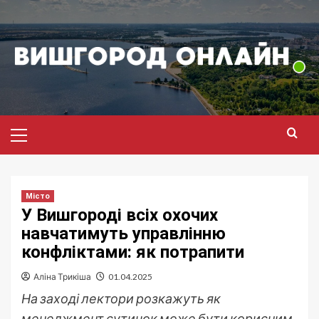
Перейти
до
вмісту
Головне
меню
Місто
У Вишгороді всіх охочих
навчатимуть управлінню
конфліктами: як потрапити
Аліна Трикіша
01.04.2025
На заході лектори розкажуть як
менеджмент сутичок може бути корисним.