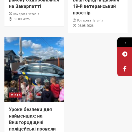
на Закарпатті
19-й ветеранський
простір
Комарова Наталія
06.08.2026
Комарова Наталія
06.08.2026
→
Місто
Уроки безпеки для
найменших: на
Вишгородщині
поліцейські провели