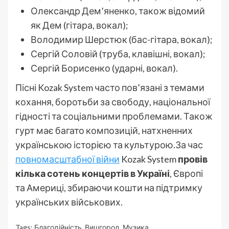
Олександр Дем’яненко, також відомий
як Дем (гітара, вокал);
Володимир Шерстюк (бас-гітара, вокал);
Сергій Соловій (труба, клавішні, вокал);
Сергій Борисенко (ударні, вокал).
Пісні Kozak System часто пов’язані з темами
кохання, боротьби за свободу, національної
гідності та соціальними проблемами. Також
гурт має багато композицій, натхненних
українською історією та культурою.За час
повномасштабної війни
Kozak System
провів
кілька сотень концертів в Україні
, Європі
та Америці, збираючи кошти на підтримку
українських військових.
Tags:
Благодійність
,
Вишгород
,
Музика