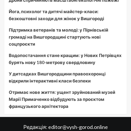
дрони спричиняють масштабні екологічні пожежі
Йога, психолог та дитячі майстер-класи:
безкоштовні заходи для жінок у Вишгороді
Підтримка ветеранів та молоді: у Пірнівській
громаді на Вишгородщині стартують нові
соцпроєкти
Водопостачання стане кращим: у Нових Петрівцях
бурять нову 180-метрову свердловину
У дитсадках Вишгородщини правоохоронці
відкрили інтерактивні класи безпеки
Отримає нове життя: ущент зруйнований музей
Марії Примаченко відбудують за проєктом
французького архітектора
Редакція:
editor@vysh-gorod.online