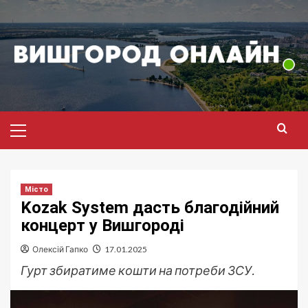
Перейти
до
вмісту
Головне
меню
Місто
Kozak System дасть благодійний
концерт у Вишгороді
Олексій Гапко
17.01.2025
Гурт збиратиме кошти на потреби ЗСУ.