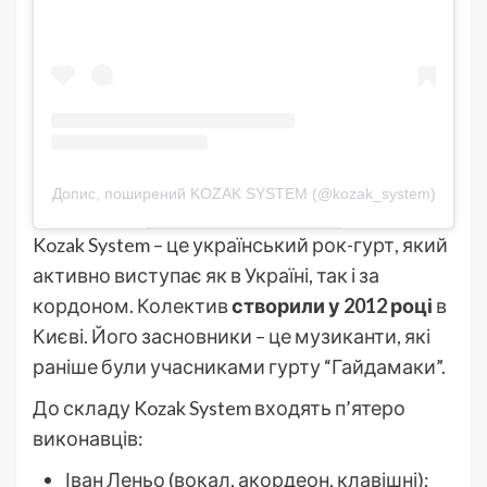
Допис, поширений KOZAK SYSTEM (@kozak_system)
Kozak System – це український рок-гурт, який
активно виступає як в Україні, так і за
кордоном. Колектив
створили у 2012 році
в
Києві. Його засновники – це музиканти, які
раніше були учасниками гурту “Гайдамаки”.
До складу Kozak System входять п’ятеро
виконавців:
Іван Леньо (вокал, акордеон, клавішні);