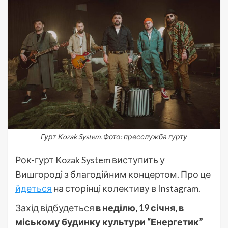
Гурт Kozak System. Фото: пресслужба гурту
Рок-гурт Kozak System виступить у
Вишгороді з благодійним концертом. Про це
йдеться
на сторінці колективу в Instagram.
Захід відбудеться
в неділю, 19 січня, в
міському будинку культури “Енергетик”