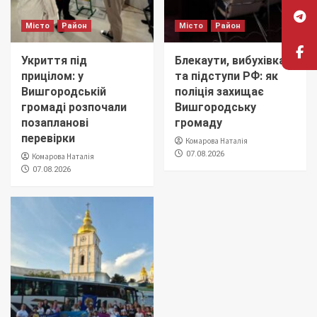
Місто
Район
Місто
Район
Укриття під
Блекаути, вибухівка
прицілом: у
та підступи РФ: як
Вишгородській
поліція захищає
громаді розпочали
Вишгородську
позапланові
громаду
перевірки
Комарова Наталія
07.08.2026
Комарова Наталія
07.08.2026