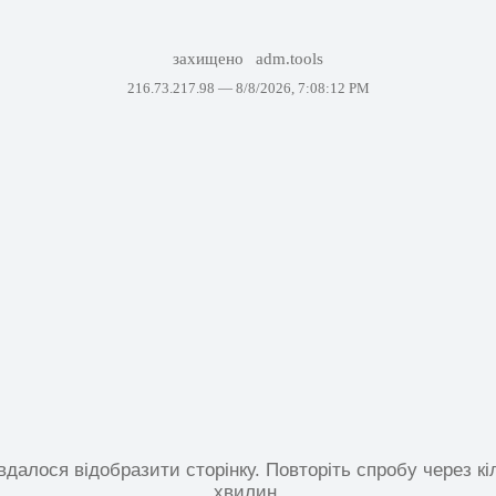
захищено
adm.tools
216.73.217.98 —
8/8/2026, 7:08:12 PM
вдалося відобразити сторінку. Повторіть спробу через кі
хвилин.