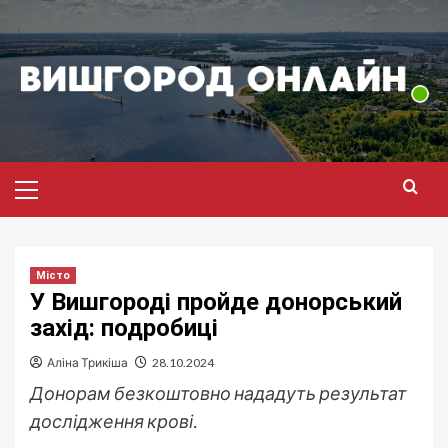
Перейти
до
вмісту
Головне
меню
Місто
У Вишгороді пройде донорський
захід: подробиці
Аліна Трикіша
28.10.2024
Донорам безкоштовно нададуть результат
дослідження крові.