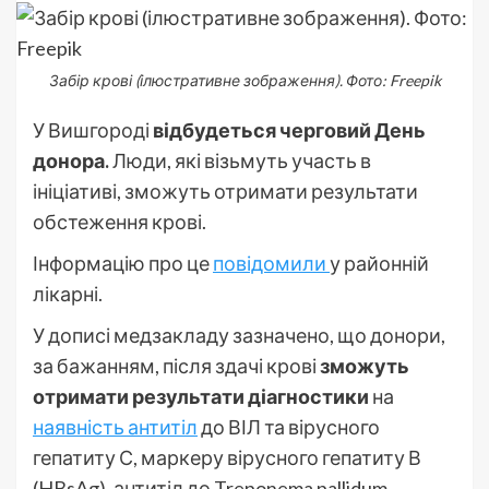
Забір крові (ілюстративне зображення). Фото: Freepik
У Вишгороді
відбудеться черговий День
донора.
Люди, які візьмуть участь в
ініціативі, зможуть отримати результати
обстеження крові.
Інформацію про це
повідомили
у районній
лікарні.
У дописі медзакладу зазначено, що донори,
за бажанням, після здачі крові
зможуть
отримати результати діагностики
на
наявність антитіл
до ВІЛ та вірусного
гепатиту С, маркеру вірусного гепатиту В
(HBsAg), антитіл до Treponema pallidum