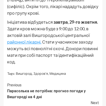
(сифіліс). Окрім того, лікарі нададуть довідку
про групу крові.
Ініціатива відбудеться
завтра, 29-го жовтня.
Здати кров можна буде з 9:00 до 12:00, в
актовій залі Вишгородської центральної
районної лікарні.
Стати учасником заходу
можуть всі повнолітні охочі. Донори повинні
мати при собі паспорт та ідентифікаційний
код.
Tags:
Вишгород
,
Здоров'я
,
Медицина
Continue
Previous
Парасолька не потрібна: прогноз погоди у
Reading
Вишгороді на 4 дні
Next