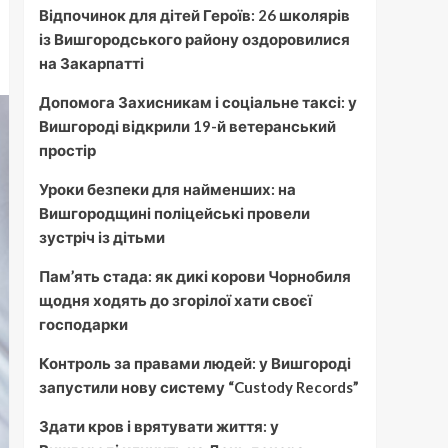
Відпочинок для дітей Героїв: 26 школярів
із Вишгородського району оздоровилися
на Закарпатті
Допомога Захисникам і соціальне таксі: у
Вишгороді відкрили 19-й ветеранський
простір
Уроки безпеки для найменших: на
Вишгородщині поліцейські провели
зустріч із дітьми
Пам’ять стада: як дикі корови Чорнобиля
щодня ходять до згорілої хати своєї
господарки
Контроль за правами людей: у Вишгороді
запустили нову систему “Custody Records”
Здати кров і врятувати життя: у