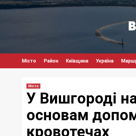
Перейти
до
вмісту
Місто
Район
Київщина
Україна
Марш
Місто
У Вишгороді н
основам допом
кровотечах