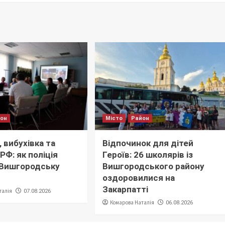
йон
Місто
Район
 вибухівка та
Відпочинок для дітей
РФ: як поліція
Героїв: 26 школярів із
 Вишгородську
Вишгородського району
оздоровилися на
Закарпатті
талія
07.08.2026
Комарова Наталія
06.08.2026