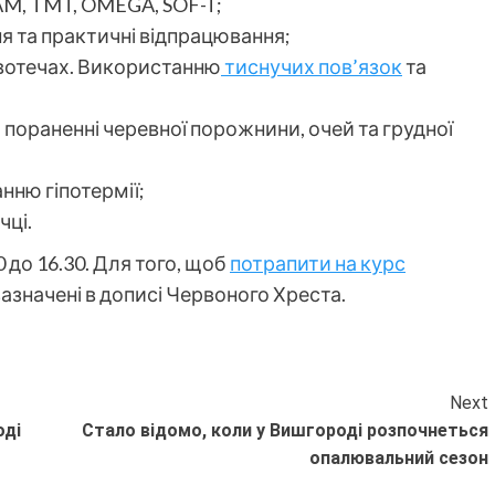
AM, TMT, OMEGA, SOF-T;
 та практичні відпрацювання;
вотечах. Використанню
тиснучих пов’язок
та
 пораненні черевної порожнини, очей та грудної
ню гіпотермії;
чці.
0 до 16.30. Для того, щоб
потрапити на курс
зазначені в дописі Червоного Хреста.
Next
оді
Стало відомо, коли у Вишгороді розпочнеться
опалювальний сезон