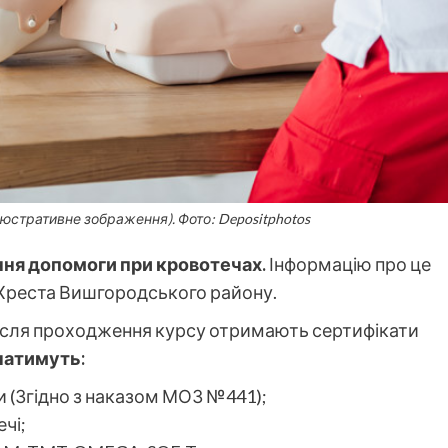
люстративне зображення). Фото: Depositphotos
ння допомоги при кровотечах.
Інформацію про це
 Хреста Вишгородського району.
 після проходження курсу отримають сертифікати
чатимуть:
 (Згідно з наказом МОЗ №441);
чі;