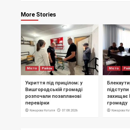
More Stories
Місто
Район
Місто
Ра
Укриття під прицілом: у
Блекаути,
Вишгородській громаді
підступи 
розпочали позапланові
захищає
перевірки
громаду
Комарова Наталія
Комарова На
07.08.2026