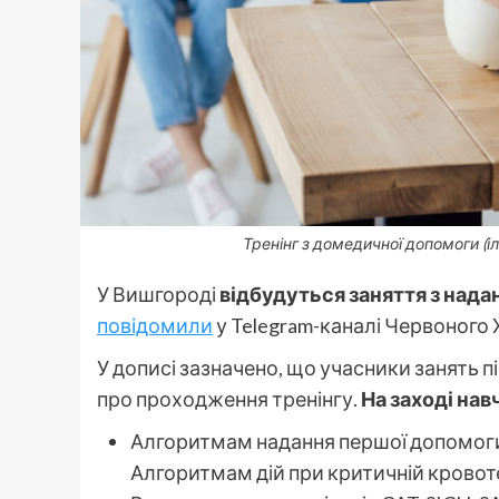
Тренінг з домедичної допомоги (і
У Вишгороді
відбудуться заняття з нада
повідомили
у Telegram-каналі Червоного
У дописі зазначено, що учасники занять
про проходження тренінгу.
На заході нав
Алгоритмам надання першої допомоги
Алгоритмам дій при критичній кровоте