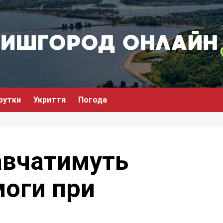
рутки
Укриття
Погода
авчатимуть
оги при