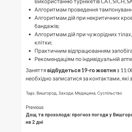
Використанню турнікетів CAT, SICH, S
Алгоритмам проведення тампонування
Алгоритмам дій при некритичних кро
бандажів;
Алгоритмам дій при чужорідних тілах,
клітки;
Практичним відпрацюванням запобіган
Рекомендаціям по індивідуальній апте
Заняття
відбудеться 19-го жовтня
з 11:0
необхідно записатися за контактами, які 
Tags:
Вишгород
,
Заходи
,
Медицина
,
Суспільство
Continue
Previous
Дощ та прохолода: прогноз погоди у Вишгор
Reading
на 2 дні