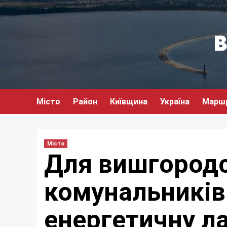
Перейти
до
вмісту
Місто
Район
Київщина
Україна
Марш
Місто
Для вишгород
комунальників
енергетичну л