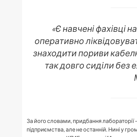
«Є навчені фахівці н
оперативно ліквідовувати 
знаходити пориви кабелю
так довго сиділи без 
За його словами, придбання лабораторії
підприємства, але не останній. Нині у гр