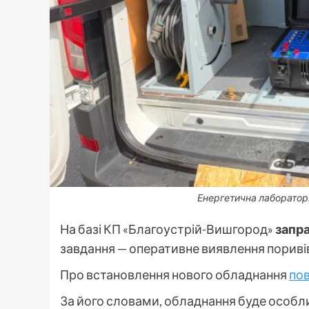
Енергетична лабораторі
На базі КП «Благоустрій-Вишгород»
запра
завдання — оперативне виявлення поривів 
Про встановлення нового обладнання
по
За його словами, обладнання буде особл