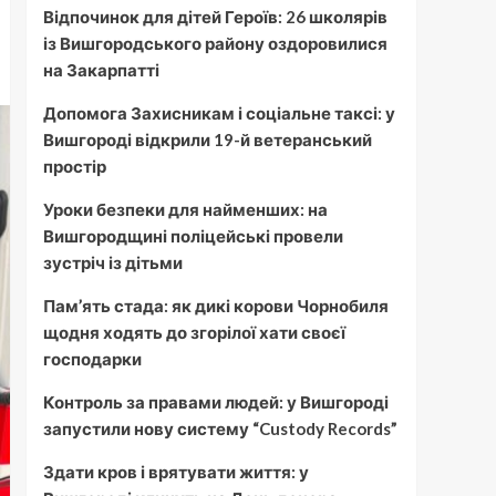
Відпочинок для дітей Героїв: 26 школярів
із Вишгородського району оздоровилися
на Закарпатті
Допомога Захисникам і соціальне таксі: у
Вишгороді відкрили 19-й ветеранський
простір
Уроки безпеки для найменших: на
Вишгородщині поліцейські провели
зустріч із дітьми
Пам’ять стада: як дикі корови Чорнобиля
щодня ходять до згорілої хати своєї
господарки
Контроль за правами людей: у Вишгороді
запустили нову систему “Custody Records”
Здати кров і врятувати життя: у