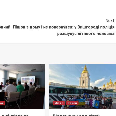
Next
овний
Пішов з дому і не повернувся: у Вишгороді поліція
розшукує літнього чоловіка
йон
Місто
Район
 вибухівка та
Відпочинок для дітей