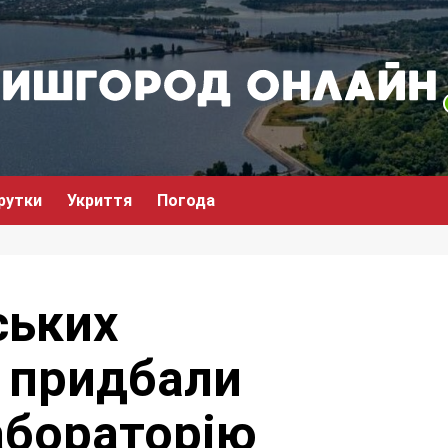
рутки
Укриття
Погода
ських
 придбали
абораторію