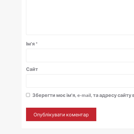
Ім'я
*
Сайт
Зберегти моє ім'я, e-mail, та адресу сайт