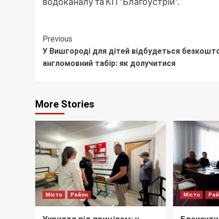
водоканалу та КП “Благоустрій”.
Continue
Previous
У Вишгороді для дітей відбудеться безкошт
Reading
англомовний табір: як долучитися
More Stories
Місто
Район
Місто
Ра
Укриття під прицілом: у
Блекаути,