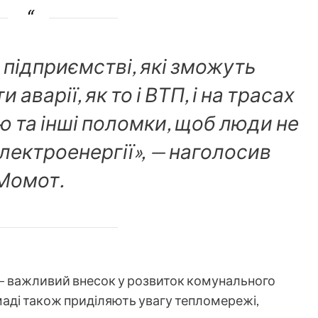
а підприємстві, які зможуть
аварії, як то і ВТП, і на трасах
 та інші поломки, щоб люди не
електроенергії», — наголосив
Момот.
 — важливий внесок у розвиток комунального
омаді також приділяють увагу тепломережі,