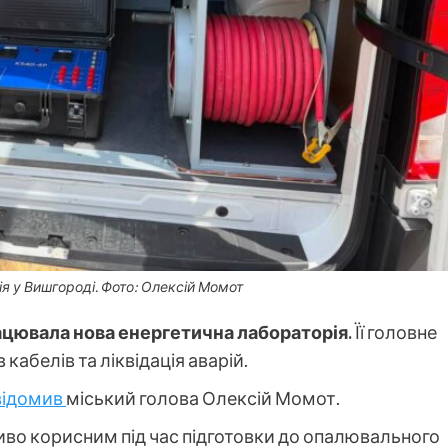
я у Вишгороді. Фото: Олексій Момот
цювала нова енергетична лабораторія.
Її головне
кабелів та ліквідація аварій.
відомив
міський голова Олексій Момот.
иво корисним під час підготовки до опалювального