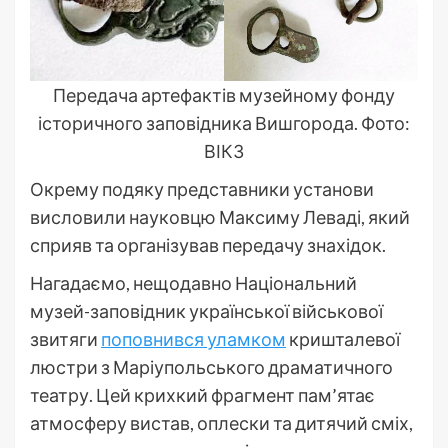
Передача артефактів музейному фонду
історичного заповідника Вишгорода. Фото:
ВІКЗ
Окрему подяку представники установи
висловили науковцю Максиму Леваді, який
сприяв та організував передачу знахідок.
Нагадаємо, нещодавно Національний
музей-заповідник української військової
звитяги
поповнився уламком
кришталевої
люстри з Маріупольського драматичного
театру. Цей крихкий фрагмент пам’ятає
атмосферу вистав, оплески та дитячий сміх,