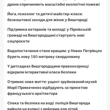
дрони спричиняють масштабні екологічні пожежі
Йога, психолог та дитячі майстер-класи:
безкоштовні заходи для жінок у Вишгороді
Підтримка ветеранів та молоді: у Пірнівській
громаді на Вишгородщині стартують нові
соцпроєкти
Водопостачання стане кращим: у Нових Петрівцях
бурять нову 180-метрову свердловину
У дитсадках Вишгородщини правоохоронці
відкрили інтерактивні класи безпеки
Отримає нове життя: ущент зруйнований музей
Марії Примаченко відбудують за проєктом
французького архітектора
Спека та безпека на воді: поліція Вишгорода
вийшла на вулиці з рейдами для дітей