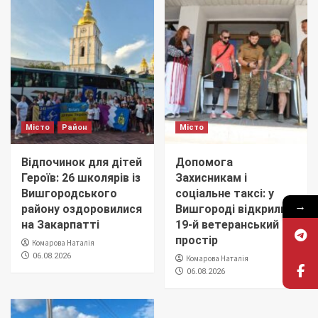
Місто
Район
Місто
Відпочинок для дітей
Допомога
Героїв: 26 школярів із
Захисникам і
Вишгородського
соціальне таксі: у
→
району оздоровилися
Вишгороді відкрили
на Закарпатті
19-й ветеранський
простір
Комарова Наталія
06.08.2026
Комарова Наталія
06.08.2026