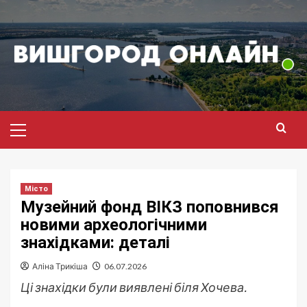
Перейти
до
вмісту
Головне
меню
Місто
Музейний фонд ВІКЗ поповнився
новими археологічними
знахідками: деталі
Аліна Трикіша
06.07.2026
Ці знахідки були виявлені біля Хочева.