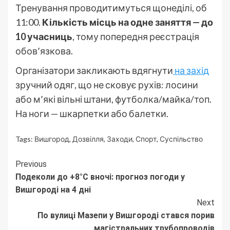
Тренування проводитимуться щонеділі, об
11:00.
Кількість місць на одне заняття — до
10 учасниць
, тому попередня реєстрація
обов’язкова.
Організатори закликають вдягнути
на захід
зручний одяг, що не сковує рухів: лосини
або м’які вільні штани, футболка/майка/топ.
На ноги — шкарпетки або балетки.
Tags:
Вишгород
,
Дозвілля
,
Заходи
,
Спорт
,
Суспільство
Continue
Previous
Подеколи до +8°C вночі: прогноз погоди у
Reading
Вишгороді на 4 дні
Next
По вулиці Мазепи у Вишгороді стався порив
магістральних трубопроводів