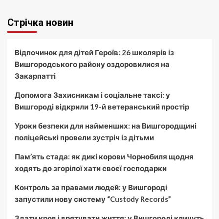
Стрічка новин
Відпочинок для дітей Героїв: 26 школярів із
Вишгородського району оздоровилися на
Закарпатті
Допомога Захисникам і соціальне таксі: у
Вишгороді відкрили 19-й ветеранський простір
Уроки безпеки для найменших: на Вишгородщині
поліцейські провели зустріч із дітьми
Пам’ять стада: як дикі корови Чорнобиля щодня
ходять до згорілої хати своєї господарки
Контроль за правами людей: у Вишгороді
запустили нову систему “Custody Records”
Здати кров і врятувати життя: у Вишгороді кличуть