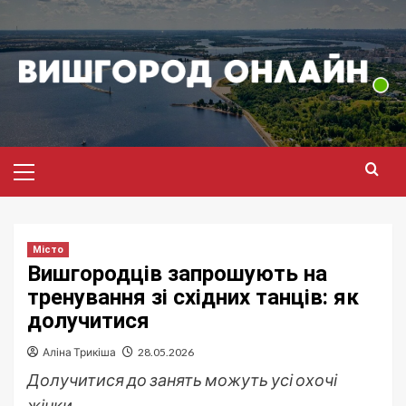
Перейти
до
вмісту
Головне
меню
Місто
Вишгородців запрошують на
тренування зі східних танців: як
долучитися
Аліна Трикіша
28.05.2026
Долучитися до занять можуть усі охочі
жінки.