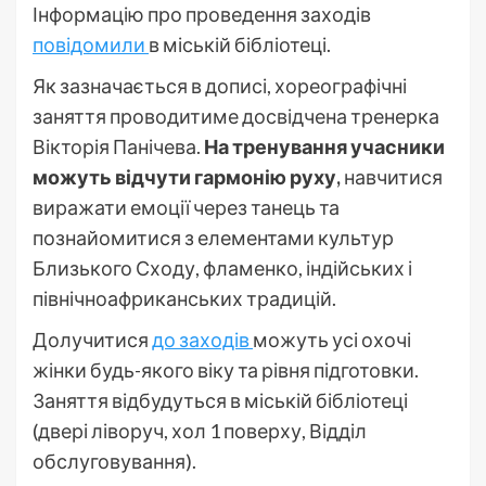
Інформацію про проведення заходів
повідомили
в міській бібліотеці.
Як зазначається в дописі, хореографічні
заняття проводитиме досвідчена тренерка
Вікторія Панічева.
На тренування учасники
можуть відчути гармонію руху,
навчитися
виражати емоції через танець та
познайомитися з елементами культур
Близького Сходу, фламенко, індійських і
північноафриканських традицій.
Долучитися
до заходів
можуть усі охочі
жінки будь-якого віку та рівня підготовки.
Заняття відбудуться в міській бібліотеці
(двері ліворуч, хол 1 поверху, Відділ
обслуговування).