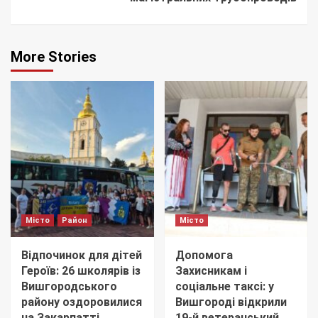
More Stories
Місто
Район
Місто
Відпочинок для дітей
Допомога
Героїв: 26 школярів із
Захисникам і
Вишгородського
соціальне таксі: у
району оздоровилися
Вишгороді відкрили
на Закарпатті
19-й ветеранський