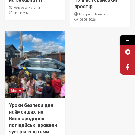
простір
Комарова Наталія
06.08.2026
Комарова Наталія
06.08.2026
→
Місто
Уроки безпеки для
найменших: на
Вишгородщині
поліцейські провели
зустріч із дітьми