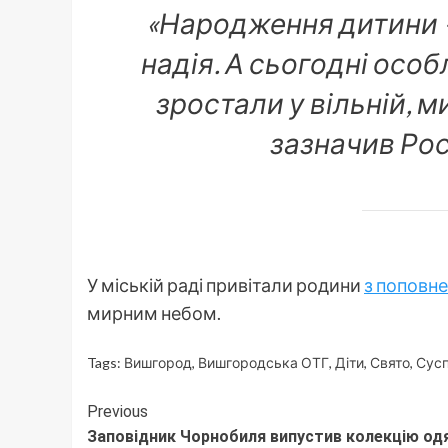
«Народження дитини –
надія. А сьогодні особ
зростали у вільній, м
зазначив Ро
У міській раді привітали родини
з поповн
мирним небом.
Tags:
Вишгород
,
Вишгородська ОТГ
,
Діти
,
Свято
,
Сусп
Continue
Previous
Заповідник Чорнобиля випустив колекцію одя
Reading