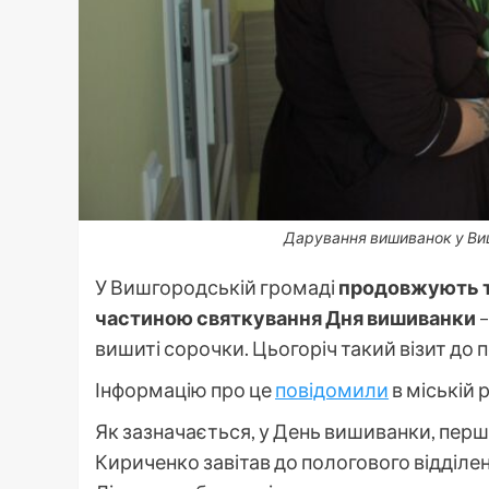
Дарування вишиванок у Виш
У Вишгородській громаді
продовжують т
частиною святкування Дня вишиванки
–
вишиті сорочки. Цьогоріч такий візит до 
Інформацію про це
повідомили
в міській р
Як зазначається, у День вишиванки, пер
Кириченко завітав до пологового відділ