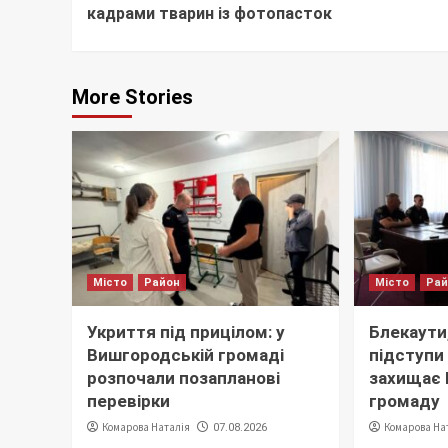
кадрами тварин із фотопасток
More Stories
Місто
Район
Місто
Ра
Укриття під прицілом: у
Блекаути,
Вишгородській громаді
підступи 
розпочали позапланові
захищає
перевірки
громаду
Комарова Наталія
Комарова На
07.08.2026