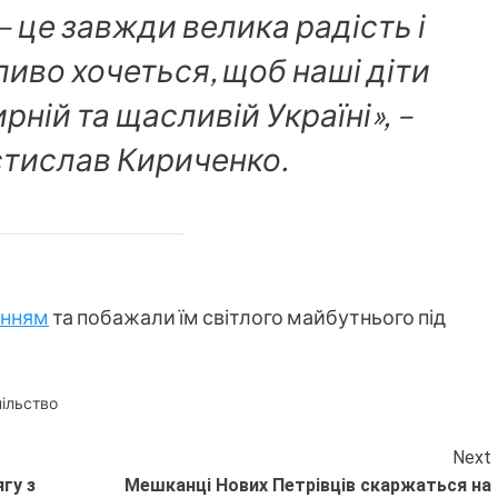
 це завжди велика радість і
ливо хочеться, щоб наші діти
ирній та щасливій Україні», –
стислав Кириченко.
енням
та побажали їм світлого майбутнього під
ільство
Next
гу з
Мешканці Нових Петрівців скаржаться на