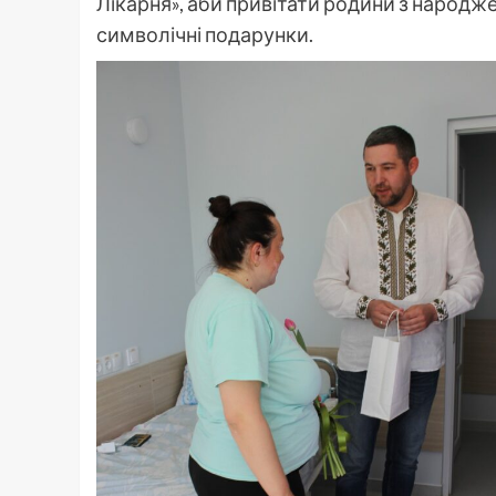
Лікарня», аби привітати родини з народж
символічні подарунки.