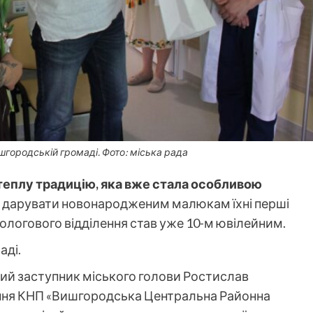
городській громаді. Фото: міська рада
еплу традицію, яка вже стала особливою
 дарувати новонародженим малюкам їхні перші
пологового відділення став уже 10-м ювілейним.
аді.
ший заступник міського голови Ростислав
ення КНП «Вишгородська Центральна Районна