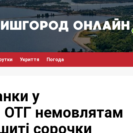
рутки
Укриття
Погода
нки у
 ОТГ немовлятам
шиті сорочки