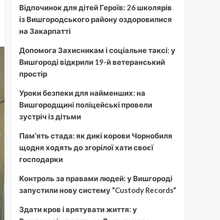
Відпочинок для дітей Героїв: 26 школярів
із Вишгородського району оздоровилися
на Закарпатті
Допомога Захисникам і соціальне таксі: у
Вишгороді відкрили 19-й ветеранський
простір
Уроки безпеки для найменших: на
Вишгородщині поліцейські провели
зустріч із дітьми
Пам’ять стада: як дикі корови Чорнобиля
щодня ходять до згорілої хати своєї
господарки
Контроль за правами людей: у Вишгороді
запустили нову систему “Custody Records”
Здати кров і врятувати життя: у