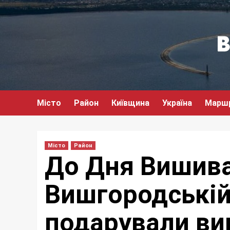
Перейти
до
вмісту
Місто
Район
Київщина
Україна
Марш
Місто
Район
До Дня Вишива
Вишгородській
подарували ви