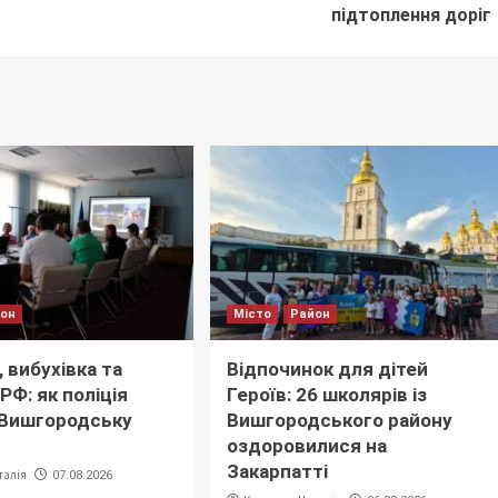
підтоплення доріг
йон
Місто
Район
 вибухівка та
Відпочинок для дітей
РФ: як поліція
Героїв: 26 школярів із
 Вишгородську
Вишгородського району
оздоровилися на
Закарпатті
талія
07.08.2026