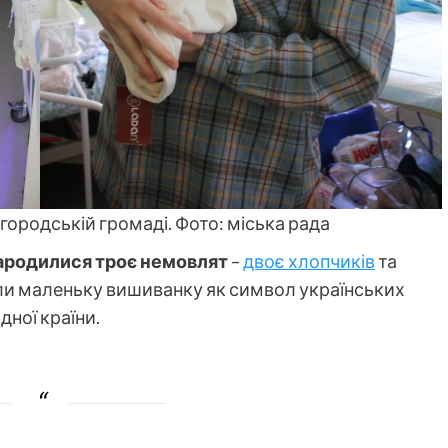
ородській громаді. Фото: міська рада
народилися троє немовлят
–
двоє хлопчиків
та
ли маленьку вишиванку як символ українських
дної країни.