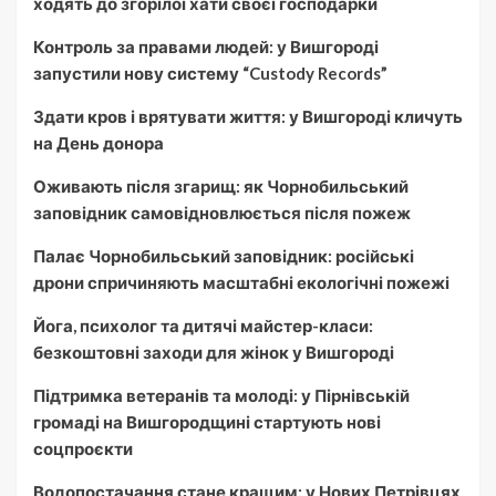
ходять до згорілої хати своєї господарки
Контроль за правами людей: у Вишгороді
запустили нову систему “Custody Records”
Здати кров і врятувати життя: у Вишгороді кличуть
на День донора
Оживають після згарищ: як Чорнобильський
заповідник самовідновлюється після пожеж
Палає Чорнобильський заповідник: російські
дрони спричиняють масштабні екологічні пожежі
Йога, психолог та дитячі майстер-класи:
безкоштовні заходи для жінок у Вишгороді
Підтримка ветеранів та молоді: у Пірнівській
громаді на Вишгородщині стартують нові
соцпроєкти
Водопостачання стане кращим: у Нових Петрівцях