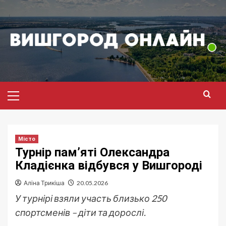
Перейти
до
вмісту
Головне
меню
Місто
Турнір пам’яті Олександра
Кладієнка відбувся у Вишгороді
Аліна Трикіша
20.05.2026
У турнірі взяли участь близько 250
спортсменів – діти та дорослі.