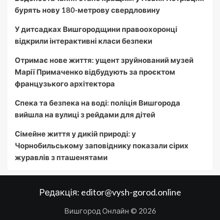
бурять нову 180-метрову свердловину
У дитсадках Вишгородщини правоохоронці
відкрили інтерактивні класи безпеки
Отримає нове життя: ущент зруйнований музей
Марії Примаченко відбудують за проєктом
французького архітектора
Спека та безпека на воді: поліція Вишгорода
вийшла на вулиці з рейдами для дітей
Сімейне життя у дикій природі: у
Чорнобильському заповіднику показали сірих
журавлів з пташенятами
Редакція:
editor@vysh-gorod.online
Вишгород Онлайн © 2026