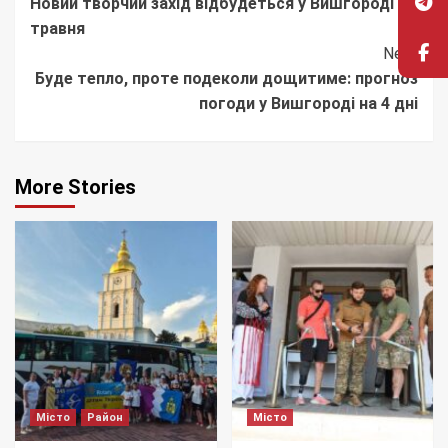
Новий творчий захід відбудеться у Вишгороді 20
Reading
травня
Next
Буде тепло, проте подеколи дощитиме: прогноз
погоди у Вишгороді на 4 дні
More Stories
Місто
Район
Місто