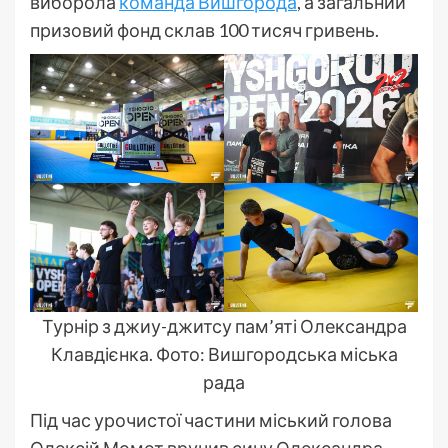
виборола
команда Вишгорода
, а загальний
призовий фонд склав 100 тисяч гривень.
Турнір з джиу-джитсу пам’яті Олександра
Клавдієнка. Фото: Вишгородська міська
рада
Під час урочистої частини міський голова