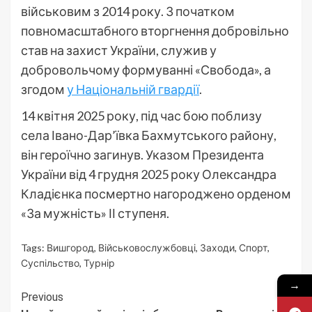
військовим з 2014 року. З початком
повномасштабного вторгнення добровільно
став на захист України, служив у
добровольчому формуванні «Свобода», а
згодом
у Національній гвардії
.
14 квітня 2025 року, під час бою поблизу
села Івано-Дар’ївка Бахмутського району,
він героїчно загинув. Указом Президента
України від 4 грудня 2025 року Олександра
Кладієнка посмертно нагороджено орденом
«За мужність» ІІ ступеня.
Tags:
Вишгород
,
Військовослужбовці
,
Заходи
,
Спорт
,
Суспільство
,
Турнір
→
Continue
Previous