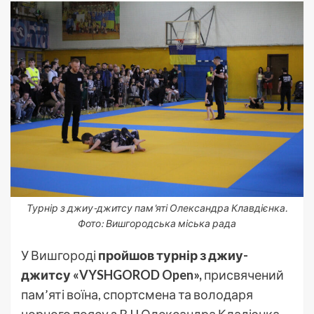
Турнір з джиу-джитсу пам'яті Олександра Клавдієнка.
Фото: Вишгородська міська рада
У Вишгороді
пройшов турнір з джиу-
джитсу «VYSHGOROD Open»,
присвячений
пам’яті воїна, спортсмена та володаря
чорного поясу з BJJ Олександра Кладієнка,