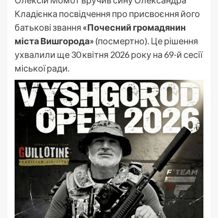
Олексій Момот вручив сину Олександра
Кладієнка посвідчення про присвоєння його
батькові звання
«Почесний громадянин
міста Вишгорода»
(посмертно). Це рішення
ухвалили ще 30 квітня 2026 року на 69-й сесії
міської ради.