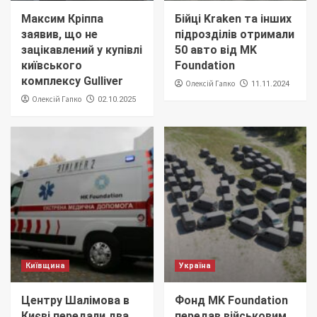
Максим Кріппа
Бійці Kraken та інших
заявив, що не
підрозділів отримали
зацікавлений у купівлі
50 авто від MK
київського
Foundation
комплексу Gulliver
Олексій Гапко
11.11.2024
Олексій Гапко
02.10.2025
Київщина
Україна
Центру Шалімова в
Фонд MK Foundation
Києві передали два
передав військовим