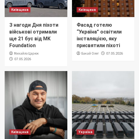
Київщина
Київщина
З нагоди Дня піхоти
Фасад готелю
військові отримали
“Україна” освітили
ще 21 бус від MK
інсталяцією, яку
Foundation
присвятили піхоті
Михайло Царюк
Бакай Олег
07.05.2026
07.05.2026
Київщина
Україна