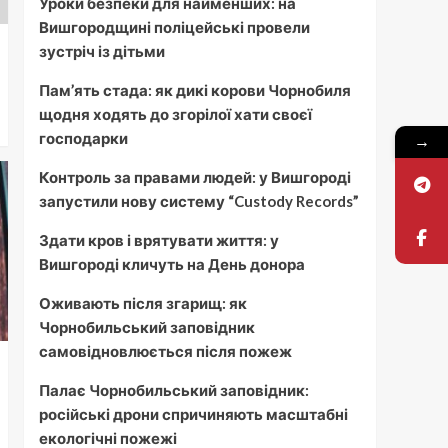
Уроки безпеки для найменших: на
українські сапери
Вишгородщині поліцейські провели
1
пройшли спецкурс з
зустріч із дітьми
безпеки
Київщина
Дика енергія та перша
Пам’ять стада: як дикі корови Чорнобиля
допомога: волонтери
щодня ходять до згорілої хати своєї
Київщини долучилися
господарки
2
→
до екстремального
забігу
Контроль за правами людей: у Вишгороді
Київщина
Місто
Україна
Пільги, квоти та
запустили нову систему “Custody Records”
спрощені іспити: як
вступатимуть
Здати кров і врятувати життя: у
3
абітурієнти з
Вишгороді кличуть на День донора
небезпечних
Київщина
Район
територій у 2026 році
Оживають після згарищ: як
Пауза в роботі
демінерів: в
Чорнобильський заповідник
Іванківській громаді
самовідновлюється після пожеж
4
тимчасово
призупиняють
Палає Чорнобильський заповідник:
Київщина
розмінування
російські дрони спричиняють масштабні
На Київщині закінчили
відновлення 18
екологічні пожежі