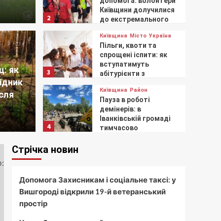
допомога: волонтери
Київщини долучилися
2
до екстремального
забігу
Київщина
Місто
Україна
Місто
Пільги, квоти та
ки для найменших:
Кон
спрощені іспити: як
вступатимуть
: як
3
щині поліцейські
абітурієнти з
Виш
ідник
небезпечних
Київщина
Район
територій у 2026 році
сля
річ із дітьми
сис
Пауза в роботі
демінерів: в
Іванківській громаді
Комарова Н
4
тимчасово
призупиняють
Київщина
розмінування
Стрічка новин
На Київщині закінчили
відновлення 18
багатоквартирних
Допомога Захисникам і соціальне таксі: у
5
будинків
Вишгороді відкрили 19-й ветеранський
Київщина
простір
Готують до
радіаційних загроз: