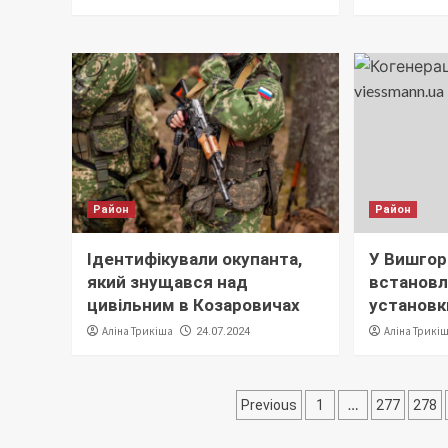
Район
Район
Ідентифікували окупанта,
У Вишгор
який знущався над
встановл
цивільним в Козаровичах
установк
Аліна Трикіша
Аліна Трикі
24.07.2024
Пагінація
…
Previous
1
277
278
записів