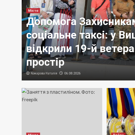
Місто
Допомога Захисникам
соціальне таксі: у В
відкрили 19-й ветер
і
простір
Комарова Наталія
06.08.2026