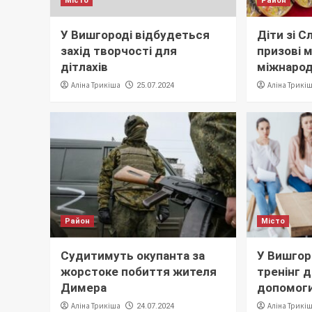
Місто
Район
У Вишгороді відбудеться
Діти зі 
захід творчості для
призові м
дітлахів
міжнарод
Аліна Трикіша
Аліна Трикі
25.07.2024
Район
Місто
Судитимуть окупанта за
У Вишгор
жорстоке побиття жителя
тренінг 
Димера
допомог
Аліна Трикіша
Аліна Трикі
24.07.2024