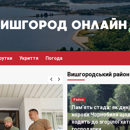
рутки
Укриття
Погода
Вишгородський район
Район
Пам’ять стада: як дикі
корови Чорнобиля що
ходять до згорілої хат
господарки