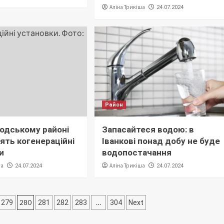
Аліна Трикіша
24.07.2024
Район
одському районі
Запасайтеся водою: в
ять когенераційні
Іванкові понад добу не буде
и
водопостачання
ша
Аліна Трикіша
24.07.2024
24.07.2024
280
…
279
281
282
283
304
Next