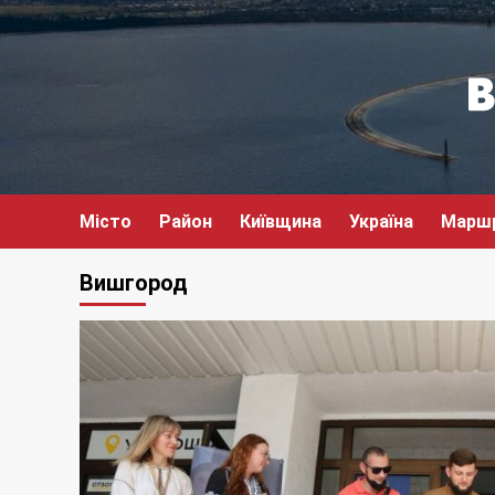
Перейти
до
вмісту
Місто
Район
Київщина
Україна
Марш
Вишгород