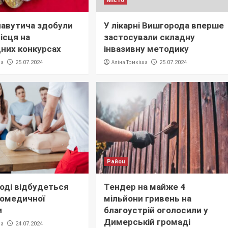
Місто
Славутича здобули
У лікарні Вишгорода вперше
ісця на
застосували складну
них конкурсах
інвазивну методику
ша
Аліна Трикіша
25.07.2024
25.07.2024
Район
оді відбудеться
Тендер на майже 4
домедичної
мільйони гривень на
и
благоустрій оголосили у
Димерській громаді
ша
24.07.2024