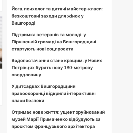
багатоквартирних
5
будинків
Йога, психолог та дитячі майстер-класи:
безкоштовні заходи для жінок у
Вишгороді
Підтримка ветеранів та молоді: у
Пірнівській громаді на Вишгородщині
стартують нові соцпроєкти
Водопостачання стане кращим: у Нових
Петрівцях бурять нову 180-метрову
свердловину
У дитсадках Вишгородщини
правоохоронці відкрили інтерактивні
класи безпеки
Отримає нове життя: ущент зруйнований
музей Марії Примаченко відбудують за
проєктом французького архітектора