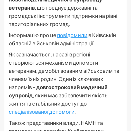
ветеранів,
що поєднує державні та
громадські інструменти підтримки на рівні
територіальних громад.
Інформацію про це
повідомили
в Київській
обласній військовій адміністрації.
Як зазначається, наразі в регіоні
створюються механізми допомоги
ветеранам, демобілізованим військовим та
членам їхніх родин. Один із ключових
напрямів –
довгостроковий медичний
супровід
, який має забезпечити якість
життя та стабільний доступ до
спеціалізованої допомоги
.
Також представники влади, НАМН та
громадських організацій обговорили