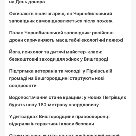
на День донора
Оживають після згарищ: як Чорнобильський
заповідник самовідновлюється після пожеж
Палає Чорнобильський заповідник: російські
дрони спричиняють масштабні екологічні пожежі
Йога, психолог та дитячі майстер-класи:
безкоштовні заходи для жінок у Вишгороді
Підтримка ветеранів та молоді: у Пірнівській
громаді на Вишгородщині стартують нові
соцпроєкти
Водопостачання стане кращим: у Нових Петрівцях
бурять нову 180-метрову свердловину
У дитсадках Вишгородщини правоохоронці
відкрили інтерактивні класи безпеки
Отримає нове життя: ущент зруйнований музей