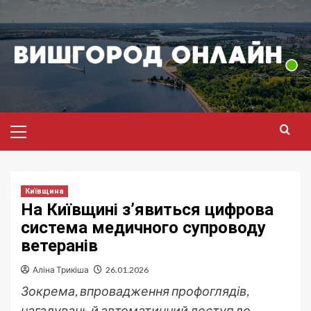
Перейти
до
вмісту
Головне
меню
Київщина
На Київщині з’явиться цифрова
система медичного супроводу
ветеранів
Аліна Трикіша
26.01.2026
Зокрема, впровадження профоглядів,
нагадувань й автоматичний доступ до