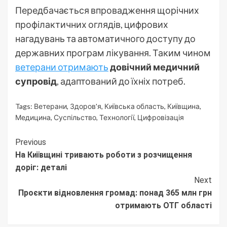
Передбачається впровадження щорічних
профілактичних оглядів, цифрових
нагадувань та автоматичного доступу до
державних програм лікування. Таким чином
ветерани отримають
довічний медичний
супровід
, адаптований до їхніх потреб.
Tags:
Ветерани
,
Здоров'я
,
Київська область
,
Київщина
,
Медицина
,
Суспільство
,
Технології
,
Цифровізація
Continue
Previous
На Київщині тривають роботи з розчищення
Reading
доріг: деталі
Next
Проєкти відновлення громад: понад 365 млн грн
отримають ОТГ області