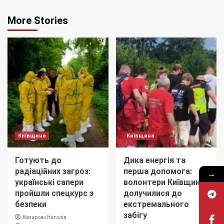
More Stories
Київщина
Київщина
Готують до
Дика енергія та
радіаційних загроз:
перша допомога:
→
українські сапери
волонтери Київщини
пройшли спецкурс з
долучилися до
безпеки
екстремального
забігу
Комарова Наталія