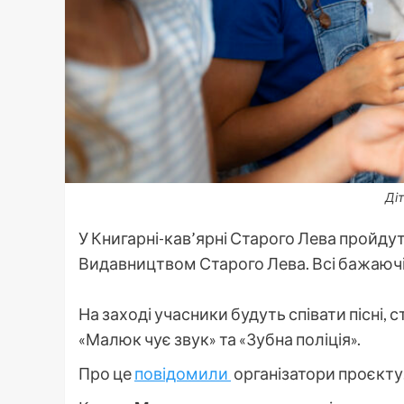
Діт
У Книгарні-кав’ярні Старого Лева пройду
Видавництвом Старого Лева. Всі бажаючі
На заході учасники будуть співати пісні
«Малюк чує звук» та «Зубна поліція».
Про це
повідомили
організатори проєкту