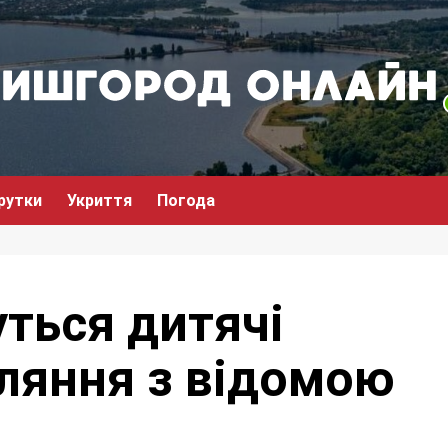
рутки
Укриття
Погода
уться дитячі
ляння з відомою