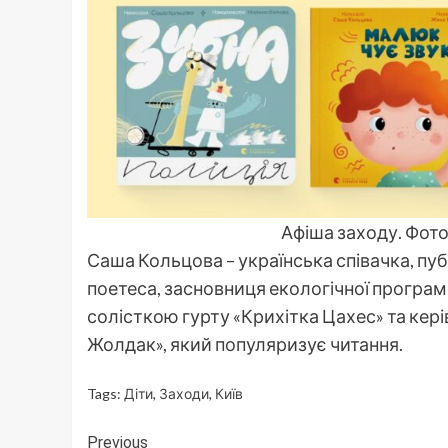
Афіша заходу. Фот
Саша Кольцова – українська співачка, пу
поетеса, засновниця екологічної програм
солісткою гурту «Крихітка Цахес» та ке
Жолдак», який популяризує читання.
Tags:
Діти
,
Заходи
,
Київ
Continue
Previous