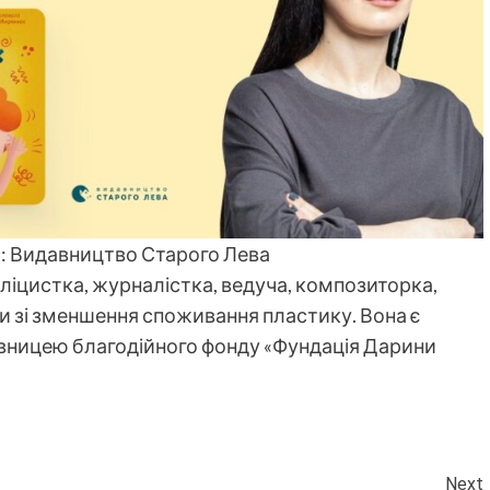
о: Видавництво Старого Лева
бліцистка, журналістка, ведуча, композиторка,
и зі зменшення споживання пластику. Вона є
рівницею благодійного фонду «Фундація Дарини
Next