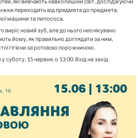
ітей, які вивчають навколишній світ, досліджуючи
 книжки переходить від предмета до предмета,
ної машини та пилососа.
ого виріс новий зуб, але до нього неочікувано
ають йому, як правильно доглядати за ним,
тої гігієни за ротовою порожниною.
уботу, 15 червня, о 13:00. Вхід на захід