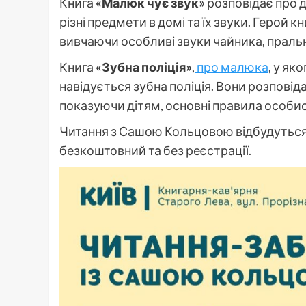
Книга
«Малюк чує звук»
розповідає про д
різні предмети в домі та їх звуки. Герой
вивчаючи особливі звуки чайника, праль
Книга
«Зубна поліція»
,
про малюка
, у як
навідується зубна поліція. Вони розповід
показуючи дітям, основні правила особис
Читання з Сашою Кольцовою відбудуться у с
безкоштовний та без реєстрації.