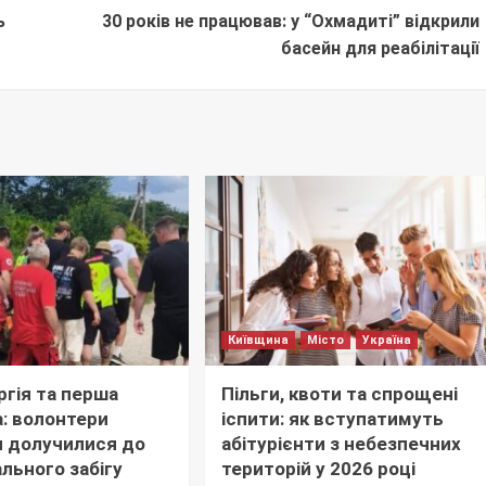
ь
30 років не працював: у “Охмадиті” відкрили
басейн для реабілітації
Київщина
Місто
Україна
ргія та перша
Пільги, квоти та спрощені
: волонтери
іспити: як вступатимуть
 долучилися до
абітурієнти з небезпечних
льного забігу
територій у 2026 році