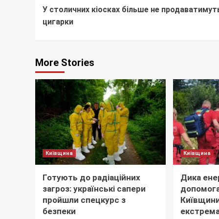
У столичних кіосках більше не продаватимут
Reading
цигарки
More Stories
Київщина
Київщина
Готують до радіаційних
Дика ене
загроз: українські сапери
допомога
пройшли спецкурс з
Київщини
безпеки
екстрема