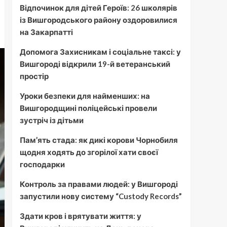
Відпочинок для дітей Героїв: 26 школярів
із Вишгородського району оздоровилися
на Закарпатті
Допомога Захисникам і соціальне таксі: у
Вишгороді відкрили 19-й ветеранський
простір
Уроки безпеки для найменших: на
Вишгородщині поліцейські провели
зустріч із дітьми
Пам’ять стада: як дикі корови Чорнобиля
щодня ходять до згорілої хати своєї
господарки
Контроль за правами людей: у Вишгороді
запустили нову систему “Custody Records”
Здати кров і врятувати життя: у