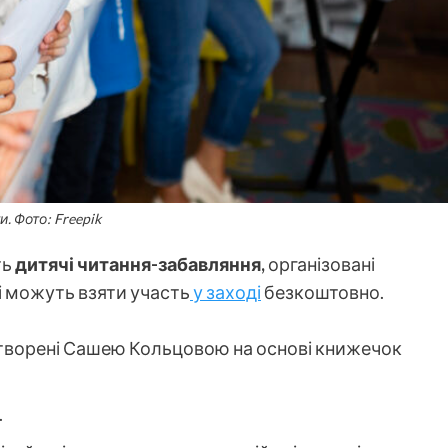
и. Фото: Freepik
ть
дитячі читання-забавляння,
організовані
 можуть взяти участь
у заході
безкоштовно.
, створені Сашею Кольцовою на основі книжечок
.