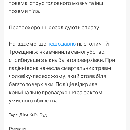
травма, струс головного мозку та інші
травми тіла.
Правоохоронці розслідують справу.
Нагадаємо, що
нещодавно
на столичній
Троєщині жінка вчинила самогубство,
стрибнувши з вікна багатоповерхівки. При
падінні вона нанесла смертельних травм
чоловіку-перехожому, який стояв біля
багатоповерхівки. Поліція відкрила
кримінальне провадження за фактом
умисного вбивства.
Tags:
Діти
,
Київ
,
Суд
Continue
Previous