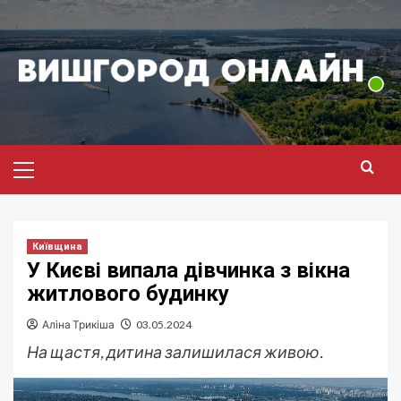
Перейти
до
вмісту
Головне
меню
Київщина
У Києві випала дівчинка з вікна
житлового будинку
Аліна Трикіша
03.05.2024
На щастя, дитина залишилася живою.