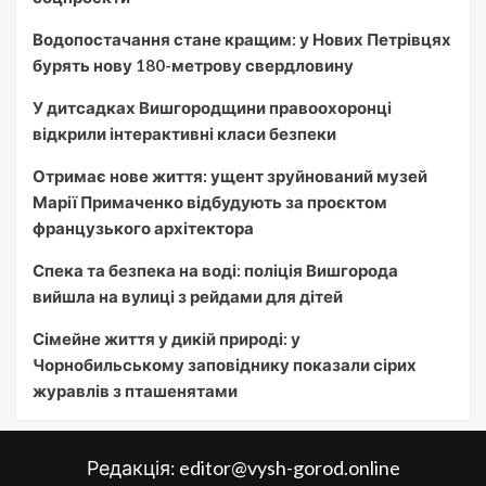
Водопостачання стане кращим: у Нових Петрівцях
бурять нову 180-метрову свердловину
У дитсадках Вишгородщини правоохоронці
відкрили інтерактивні класи безпеки
Отримає нове життя: ущент зруйнований музей
Марії Примаченко відбудують за проєктом
французького архітектора
Спека та безпека на воді: поліція Вишгорода
вийшла на вулиці з рейдами для дітей
Сімейне життя у дикій природі: у
Чорнобильському заповіднику показали сірих
журавлів з пташенятами
Редакція:
editor@vysh-gorod.online