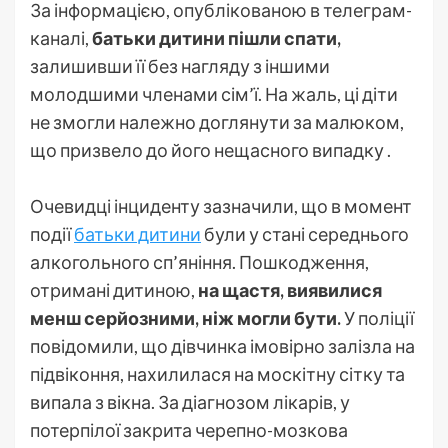
За інформацією, опублікованою в телеграм-
каналі,
батьки дитини пішли спати,
залишивши її без нагляду з іншими
молодшими членами сім’ї. На жаль, ці діти
не змогли належно доглянути за малюком,
що призвело до його нещасного випадку .
Очевидці інциденту зазначили, що в момент
події
батьки дитини
були у стані середнього
алкогольного сп’яніння. Пошкодження,
отримані дитиною,
на щастя, виявилися
менш серйозними, ніж могли бути.
У поліції
повідомили, що дівчинка імовірно залізла на
підвіконня, нахилилася на москітну сітку та
випала з вікна. За діагнозом лікарів, у
потерпілої закрита черепно-мозкова