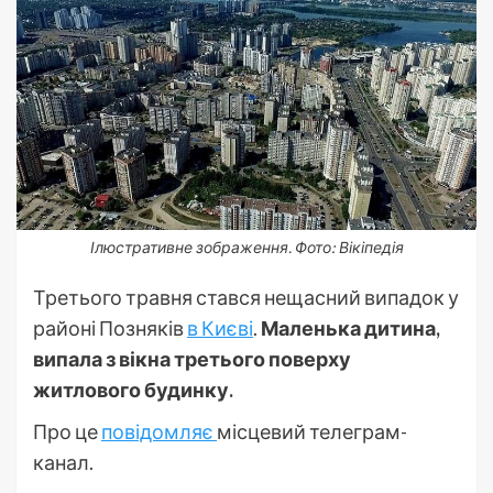
Ілюстративне зображення. Фото: Вікіпедія
Третього травня стався нещасний випадок у
районі Позняків
в Києві
.
Маленька дитина,
випала з вікна третього поверху
житлового будинку.
Про це
повідомляє
місцевий телеграм-
канал.