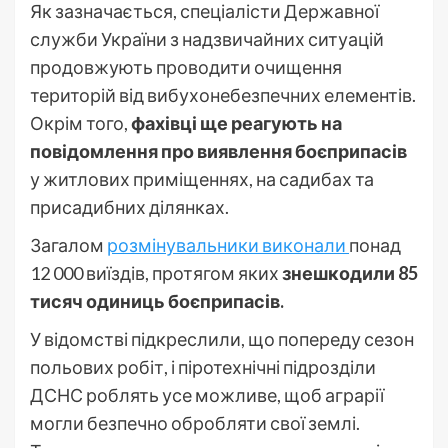
Як зазначається, спеціалісти Державної
служби України з надзвичайних ситуацій
продовжують проводити очищення
територій від вибухонебезпечних елементів.
Окрім того,
фахівці ще реагують на
повідомлення про виявлення боєприпасів
у житлових приміщеннях, на садибах та
присадибних ділянках.
Загалом
розмінувальники виконали
понад
12 000 виїздів, протягом яких
знешкодили 85
тисяч одиниць боєприпасів.
У відомстві підкреслили, що попереду сезон
польових робіт, і піротехнічні підрозділи
ДСНС роблять усе можливе, щоб аграрії
могли безпечно обробляти свої землі.