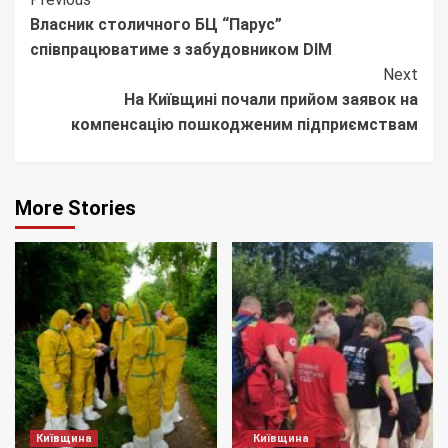
Continue
Власник столичного БЦ “Парус”
Reading
співпрацюватиме з забудовником DIM
Next
На Київщині почали прийом заявок на
компенсацію пошкодженим підприємствам
More Stories
Київщина
Київщина