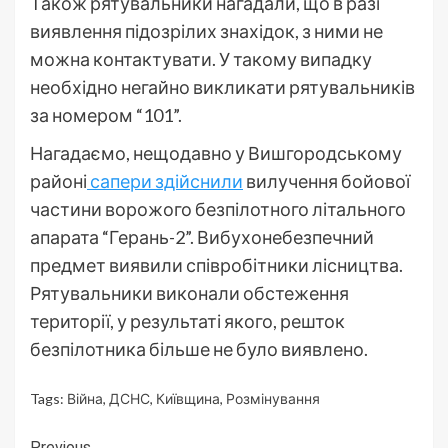
Також рятувальники нагадали, що в разі
виявлення підозрілих знахідок, з ними не
можна контактувати. У такому випадку
необхідно негайно викликати рятувальників
за номером “101”.
Нагадаємо, нещодавно у Вишгородському
районі
сапери здійснили
вилучення бойової
частини ворожого безпілотного літального
апарата “Герань-2”. Вибухонебезпечний
предмет виявили співробітники лісництва.
Рятувальники виконали обстеження
території, у результаті якого, решток
безпілотника більше не було виявлено.
Tags:
Війна
,
ДСНС
,
Київщина
,
Розмінування
Previous