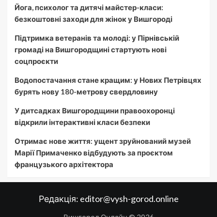
Йога, психолог та дитячі майстер-класи:
безкоштовні заходи для жінок у Вишгороді
Підтримка ветеранів та молоді: у Пірнівській
громаді на Вишгородщині стартують нові
соцпроєкти
Водопостачання стане кращим: у Нових Петрівцях
бурять нову 180-метрову свердловину
У дитсадках Вишгородщини правоохоронці
відкрили інтерактивні класи безпеки
Отримає нове життя: ущент зруйнований музей
Марії Примаченко відбудують за проєктом
французького архітектора
Редакція:
editor@vysh-gorod.online
Вишгород Онлайн © 2026