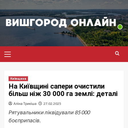
Перейти
до
вмісту
Головне
меню
Київщина
На Київщині сапери очистили
більш ніж 30 000 га землі: деталі
Аліна Трикіша
27.02.2025
Рятувальники ліквідували 85 000
боєприпасів.