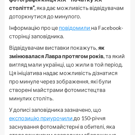
століття”,
яка дає можливість відвідувачам
доторкнутися до минулого.
Інформацію про це
повідомили
на Facebook-
сторінці заповідника.
Відвідувачам виставки покажуть,
як
змінювалася Лавра протягом років,
та який
вигляд мали українці, що жили в той період.
Ця ініціатива надає можливість дізнатися
про минуле через зображення, які були
створені майстрами фотомистецтва
минулих століть.
У дописі заповідника зазначено, що
експозицію приурочили
до 150-річчя
заснування фотомайстерні в обителі, яка