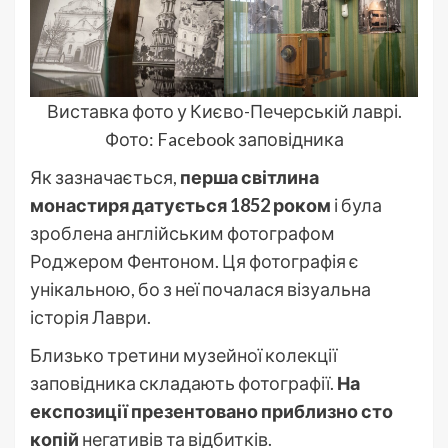
Виставка фото у Києво-Печерській лаврі.
Фото: Facebook заповідника
Як зазначається,
перша світлина
монастиря датується 1852 роком
і була
зроблена англійським фотографом
Роджером Фентоном. Ця фотографія є
унікальною, бо з неї почалася візуальна
історія Лаври.
Близько третини музейної колекції
заповідника складають фотографії.
На
експозиції презентовано приблизно сто
копій
негативів та відбитків.