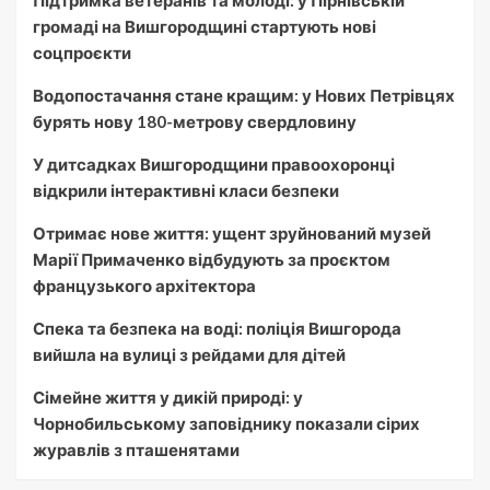
Підтримка ветеранів та молоді: у Пірнівській
громаді на Вишгородщині стартують нові
соцпроєкти
Водопостачання стане кращим: у Нових Петрівцях
бурять нову 180-метрову свердловину
У дитсадках Вишгородщини правоохоронці
відкрили інтерактивні класи безпеки
Отримає нове життя: ущент зруйнований музей
Марії Примаченко відбудують за проєктом
французького архітектора
Спека та безпека на воді: поліція Вишгорода
вийшла на вулиці з рейдами для дітей
Сімейне життя у дикій природі: у
Чорнобильському заповіднику показали сірих
журавлів з пташенятами