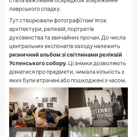
стала важливим осередком збереження
лаврського спадку.
Тут створювали фотографії пам’яток
архітектури, реліквій, портретів
духовенства та звичайних прочан. До числа
центральних експонатів заходу належить
ризничний альбом зі світлинами реліквій
Успенського собору.
Ці знімки дозволяють
дізнатися про предмети, чимала кількість з
яких були втрачені або пошкоджені з часом.