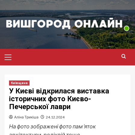
Перейти
до
вмісту
Головне
меню
Київщина
У Києві відкрилася виставка
історичних фото Києво-
Печерської лаври
Аліна Трикіша
24.12.2024
На фото зображені фото пам’яток
архітектури, реліквій тощо.