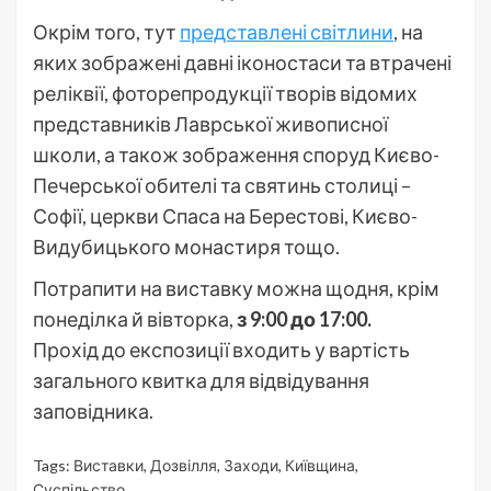
Окрім того, тут
представлені світлини
, на
яких зображені давні іконостаси та втрачені
реліквії, фоторепродукції творів відомих
представників Лаврської живописної
школи, а також зображення споруд Києво-
Печерської обителі та святинь столиці –
Софії, церкви Спаса на Берестові, Києво-
Видубицького монастиря тощо.
Потрапити на виставку можна щодня, крім
понеділка й вівторка,
з 9:00 до 17:00.
Прохід до експозиції входить у вартість
загального квитка для відвідування
заповідника.
Tags:
Виставки
,
Дозвілля
,
Заходи
,
Київщина
,
Суспільство