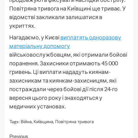
Повітряна тривога на Київщині ще триває. У
відомстві закликали залишатися в
укриттях.
Нагадаємо, у Києві
виплатять одноразову
матеріальну допомогу
військовослужбовцям, які отримали бойові
поранення. Захисники отримають 45 000
гривень. Ці виплати нададуть киянам-
захисникам та киянкам-захисницям, які
постраждали через бойові дії після 24-го
вересня цього року і знаходяться у
медичних установах.
Tags:
Війна
,
Київщина
,
Повітряна тривога
Continue
Previous