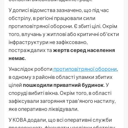
У дописі відомства зазначено, що під час
обстрілу, в регіоні працювали сили
протиповітряної оборони. Є збиті цілі. Окрім
того, влучань у житлові або критичні об’єкти
інфраструктури не зафіксовано,
постраждалих та
жертв серед населення
немає.
Унаслідок роботи
протиповітряної оборони
,
в одному з районів області уламки збитих
цілей
пошкодили приватний будинок
. У
споруді вибиті вікна. Окрім того, в області
зафіксували загоряння трав’яного настилу,
яке оперативно ліквідували.
У КОВА додали, що всі оперативні служби
продовжують фіксувати наслідки обстрілу.