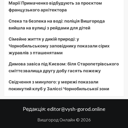
Марії Примаченко відбудують за проєктом
французького архітектора
Спека та безпека на воді: поліція Вишгорода
вийшла на вулиці з рейдами для дітей
Сімейне життя у дикій природі: у
Чорнобильському заповіднику показали сірих
журавлів з пташенятами
Димова завіса під Києвом: біля Старопетрівського
сміттєзвалища другу добу гасять пожежу
Свідчення з минулого: у мережі показали
покинутий клуб у Заліссі Чорнобильської зони
Редакція:
editor@vysh-gorod.online
Вишгород Онлайн © 2026