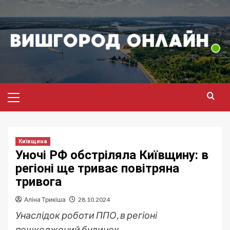
Перейти
до
вмісту
Головне
меню
Київщина
Уночі РФ обстріляла Київщину: в
регіоні ще триває повітряна
тривога
Аліна Трикіша
28.10.2024
Унаслідок роботи ППО, в регіоні
пошкоджений будинок.