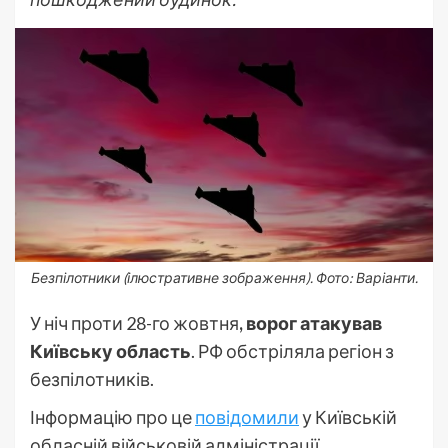
Безпілотники (ілюстративне зображення). Фото: Варіанти.
У ніч проти 28-го жовтня
, ворог атакував
Київську область
. РФ обстріляла регіон з
безпілотників.
Інформацію про це
повідомили
у Київській
обласній військовій адміністрації.