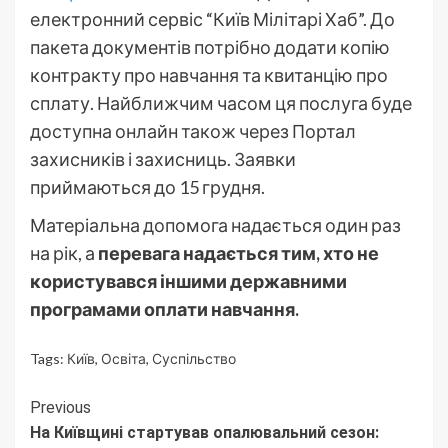
електронний сервіс “Київ Мілітарі Хаб”. До
пакета документів потрібно додати копію
контракту про навчання та квитанцію про
сплату. Найближчим часом ця послуга буде
доступна онлайн також через Портал
захисників і захисниць. Заявки
приймаються до 15 грудня.
Матеріальна допомога надається один раз
на рік, а
перевага надається тим, хто не
користувався іншими державними
програмами оплати навчання.
Tags:
Київ
,
Освіта
,
Суспільство
Continue
Previous
На Київщині стартував опалювальний сезон:
Reading