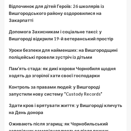
Відпочинок для дітей Героїв: 26 школярів із
Вишгородського району оздоровилися на
Закарпатті
Допомога Захисникам і соціальне таксі: у
Вишгороді відкрили 19-й ветеранський простір
Уроки безпеки для найменших: на Вишгородщині
поліцейські провели зустріч із дітьми
Пам’ять стада: як дикі корови Чорнобиля щодня
ходять до згорілої хати своєї господарки
Контроль за правами людей: у Вишгороді
запустили нову систему “Custody Records”
Здати кров і врятувати життя: у Вишгороді кличуть
на День донора
Оживають після згарищ: як Чорнобильський
заповідник самовідновлюється після пожеж