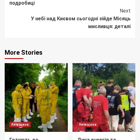
подробиці
Next
У небі над Києвом сьогодні зійде Місяць
мисливця: деталі
More Stories
Київщина
Київщина
Готують до
Дика енергія та