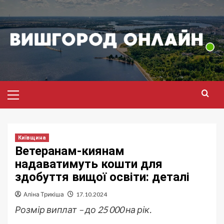
Перейти
до
вмісту
Головне
меню
Київщина
Ветеранам-киянам
надаватимуть кошти для
здобуття вищої освіти: деталі
Аліна Трикіша
17.10.2024
Розмір виплат – до 25 000 на рік.