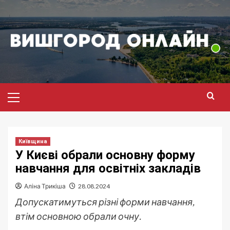
Перейти
до
вмісту
Головне
меню
Київщина
У Києві обрали основну форму
навчання для освітніх закладів
Аліна Трикіша
28.08.2024
Допускатимуться різні форми навчання,
втім основною обрали очну.