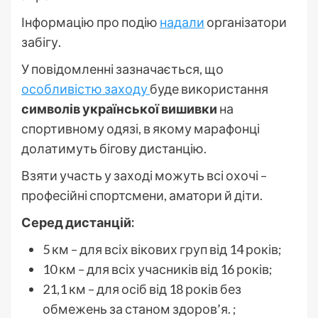
Інформацію про подію
надали
організатори
забігу.
У повідомленні зазначається, що
особливістю заходу
буде використання
символів української вишивки
на
спортивному одязі, в якому марафонці
долатимуть бігову дистанцію.
Взяти участь у заході можуть всі охочі –
професійні спортсмени, аматори й діти.
Серед дистанцій:
5 км – для всіх вікових груп від 14 років;
10 км – для всіх учасників від 16 років;
21,1 км – для осіб від 18 років без
обмежень за станом здоров’я. ;