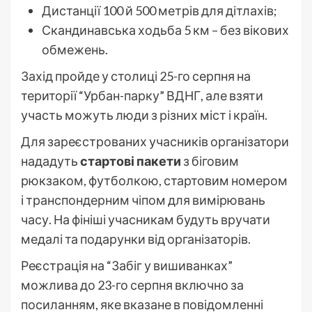
Дистанції 100 й 500 метрів для дітлахів;
Скандинавська ходьба 5 км – без вікових
обмежень.
Захід пройде у столиці 25-го серпня на
території “Урбан-парку” ВДНГ, але взяти
участь можуть люди з різних міст і країн.
Для зареєстрованих учасників організатори
нададуть
стартові пакети
з біговим
рюкзаком, футболкою, стартовим номером
і транспондерним чіпом для вимірювань
часу. На фініші учасникам будуть вручати
медалі та подарунки від організаторів.
Реєстрація на “Забіг у вишиванках”
можлива до 23-го серпня включно за
посиланням, яке вказане в повідомленні