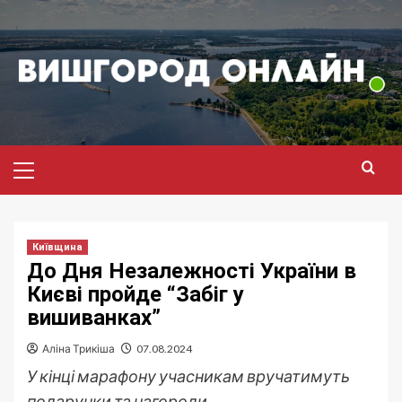
Перейти
до
вмісту
Головне
меню
Київщина
До Дня Незалежності України в
Києві пройде “Забіг у
вишиванках”
Аліна Трикіша
07.08.2024
У кінці марафону учасникам вручатимуть
подарунки та нагороди.