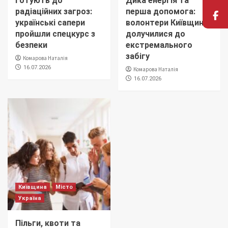
Готують до
Дика енергія та
радіаційних загроз:
перша допомога:
українські сапери
волонтери Київщини
пройшли спецкурс з
долучилися до
безпеки
екстремального
забігу
Комарова Наталія
16.07.2026
Комарова Наталія
16.07.2026
Київщина
Місто
Україна
Пільги, квоти та